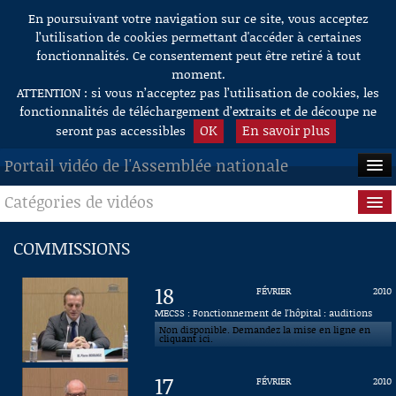
En poursuivant votre navigation sur ce site, vous acceptez
Aller au contenu
l’utilisation de cookies permettant d'accéder à certaines
fonctionnalités. Ce consentement peut être retiré à tout
moment.
ATTENTION : si vous n’acceptez pas l’utilisation de cookies, les
fonctionnalités de téléchargement d’extraits et de découpe ne
OK
En savoir plus
seront pas accessibles
Portail vidéo de l'Assemblée nationale
Catégories de vidéos
ACCUEIL
EN DIRECT
Séance publique
COMMISSIONS
À LA DEMANDE
Questions au Gouvernement
18
FÉVRIER
2010
RECHERCHE
Commissions
MECSS : Fonctionnement de l'hôpital : auditions
Non disponible. Demandez la mise en ligne en
cliquant ici.
AIDE À LA DÉCOUPE
Présidence
DE VIDÉOS
17
FÉVRIER
2010
Évènements