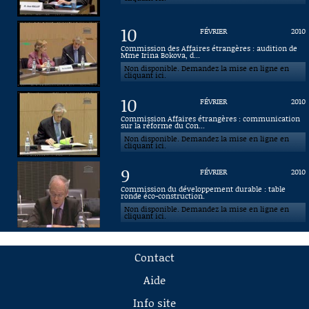
10
FÉVRIER
2010
Commission des Affaires étrangères : audition de
Mme Irina Bokova, d...
Non disponible. Demandez la mise en ligne en
cliquant ici.
10
FÉVRIER
2010
Commission Affaires étrangères : communication
sur la réforme du Con...
Non disponible. Demandez la mise en ligne en
cliquant ici.
9
FÉVRIER
2010
Commission du développement durable : table
ronde éco-construction.
Non disponible. Demandez la mise en ligne en
cliquant ici.
Contact
Aide
Info site