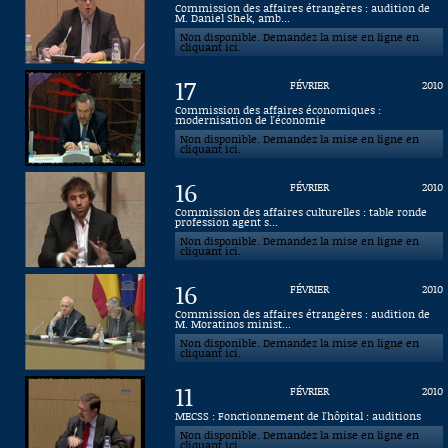
Commission des affaires étrangères : audition de
M. Daniel Shek, amb...
Connaissance, Histoire
Non disponible. Demandez la mise en ligne en
cliquant ici.
Autres
17
FÉVRIER
2010
Commission des affaires économiques :
modernisation de l'économie
Non disponible. Demandez la mise en ligne en
cliquant ici.
16
FÉVRIER
2010
Commission des affaires culturelles : table ronde
profession agent s...
Non disponible. Demandez la mise en ligne en
cliquant ici.
16
FÉVRIER
2010
Commission des affaires étrangères : audition de
M. Moratinos minist...
Non disponible. Demandez la mise en ligne en
cliquant ici.
11
FÉVRIER
2010
MECSS : Fonctionnement de l'hôpital : auditions
Non disponible. Demandez la mise en ligne en
cliquant ici.