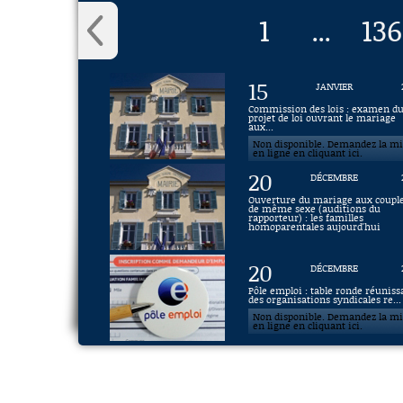
1
136
...
15
JANVIER
Commission des lois : examen d
projet de loi ouvrant le mariage
aux...
Non disponible. Demandez la m
en ligne en cliquant ici.
20
DÉCEMBRE
Ouverture du mariage aux coupl
de même sexe (auditions du
rapporteur) : les familles
homoparentales aujourd'hui
20
DÉCEMBRE
Pôle emploi : table ronde réuniss
des organisations syndicales re...
Non disponible. Demandez la m
en ligne en cliquant ici.