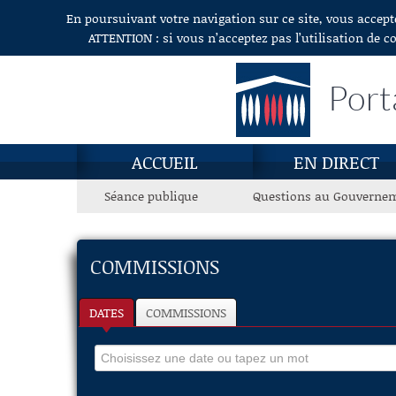
En poursuivant votre navigation sur ce site, vous accept
Aller au contenu
ATTENTION : si vous n’acceptez pas l’utilisation de c
Port
ACCUEIL
EN DIRECT
Séance publique
Questions au Gouverne
COMMISSIONS
DATES
COMMISSIONS