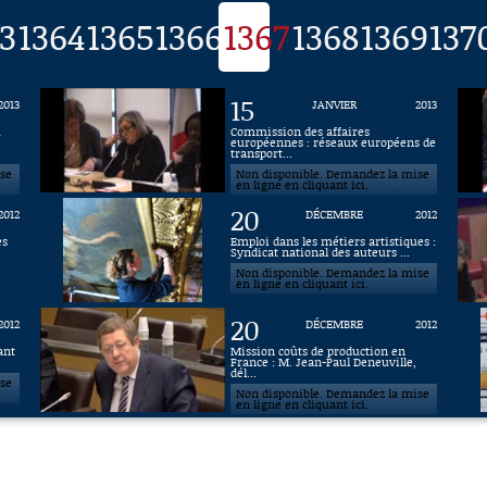
3
1364
1365
1366
1367
1368
1369
137
15
2013
JANVIER
2013
u
Commission des affaires
européennes : réseaux européens de
transport...
ise
Non disponible. Demandez la mise
en ligne en cliquant ici.
20
2012
DÉCEMBRE
2012
es
Emploi dans les métiers artistiques :
Syndicat national des auteurs ...
Non disponible. Demandez la mise
en ligne en cliquant ici.
20
2012
DÉCEMBRE
2012
ant
Mission coûts de production en
France : M. Jean-Paul Deneuville,
dél...
ise
Non disponible. Demandez la mise
en ligne en cliquant ici.