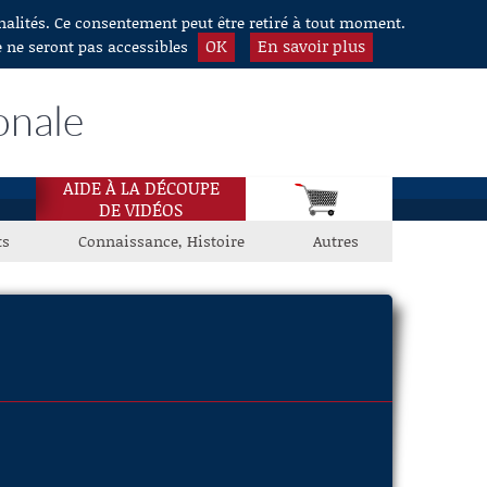
nnalités. Ce consentement peut être retiré à tout moment.
OK
En savoir plus
e ne seront pas accessibles
onale
AIDE À LA DÉCOUPE
DE VIDÉOS
ts
Connaissance, Histoire
Autres