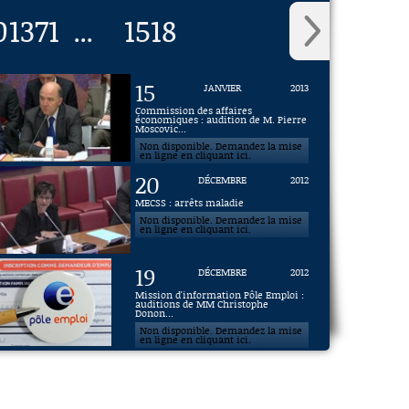
0
1371
1518
...
15
JANVIER
2013
Commission des affaires
économiques : audition de M. Pierre
Moscovic...
Non disponible. Demandez la mise
en ligne en cliquant ici.
20
DÉCEMBRE
2012
MECSS : arrêts maladie
Non disponible. Demandez la mise
en ligne en cliquant ici.
19
DÉCEMBRE
2012
Mission d'information Pôle Emploi :
auditions de MM Christophe
Donon...
Non disponible. Demandez la mise
en ligne en cliquant ici.