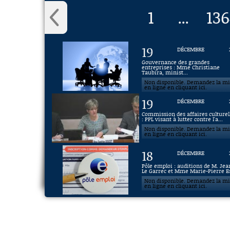
1
136
...
19
DÉCEMBRE
Gouvernance des grandes
entreprises : Mme Christiane
Taubira, minist...
Non disponible. Demandez la m
en ligne en cliquant ici.
19
DÉCEMBRE
Commission des affaires culturel
: PPL visant à lutter contre l'a...
Non disponible. Demandez la m
en ligne en cliquant ici.
18
DÉCEMBRE
Pôle emploi : auditions de M. Jea
Le Garrec et Mme Marie-Pierre Es
Non disponible. Demandez la m
en ligne en cliquant ici.