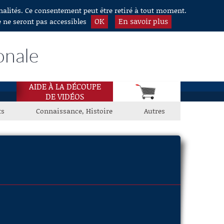
nnalités. Ce consentement peut être retiré à tout moment.
OK
En savoir plus
e ne seront pas accessibles
onale
AIDE À LA DÉCOUPE
DE VIDÉOS
ts
Connaissance, Histoire
Autres