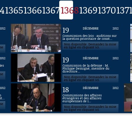
4
1365
1366
1367
1368
1369
1370
137
19
2012
DÉCEMBRE
2012
Commission des lois : auditions sur
la question prioritaire de const...
Non disponible. Demandez la mise
ise
en ligne en cliquant ici.
19
2012
DÉCEMBRE
2012
les
Commission de la défense : M.
Philippe Demigné, membre du
directoire...
ise
Non disponible. Demandez la mise
en ligne en cliquant ici.
18
2012
DÉCEMBRE
2012
n
Commissions des affaires
t...
étrangères et des affaires
européennes de l...
ise
Non disponible. Demandez la mise
en ligne en cliquant ici.