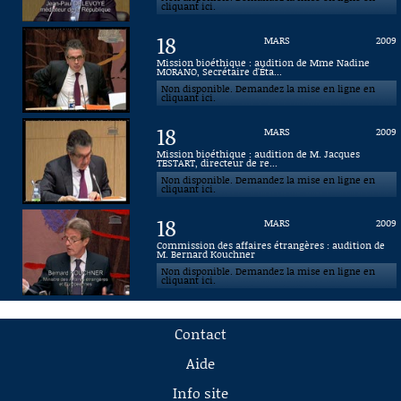
cliquant ici.
18
MARS
2009
Mission bioéthique : audition de Mme Nadine
MORANO, Secrétaire d'Éta...
Non disponible. Demandez la mise en ligne en
cliquant ici.
18
MARS
2009
Mission bioéthique : audition de M. Jacques
TESTART, directeur de re...
Non disponible. Demandez la mise en ligne en
cliquant ici.
18
MARS
2009
Commission des affaires étrangères : audition de
M. Bernard Kouchner
Non disponible. Demandez la mise en ligne en
cliquant ici.
Contact
Aide
Info site