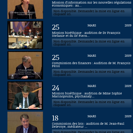
Mission d'information sur les nouvelles régulations
économiques : au...
Connaissance, Histoire
Non disponible. Demandez la mise en ligne en
cliquant ici.
Autres
25
MARS
2009
Mission bioéthique : audition de Dr François
Stefanie et du Dr Piern...
Non disponible. Demandez la mise en ligne en
cliquant ici.
25
MARS
2009
Commission des finances : Audition de M. François
Pérol
Non disponible. Demandez la mise en ligne en
cliquant ici.
24
MARS
2009
Mission bioéthique : audition de Mme Sophie
Marinopoulos, psychanaly...
Non disponible. Demandez la mise en ligne en
cliquant ici.
18
MARS
2009
Commission des lois : audition de M. Jean-Paul
Delevoye, médiateur ...
Non disponible. Demandez la mise en ligne en