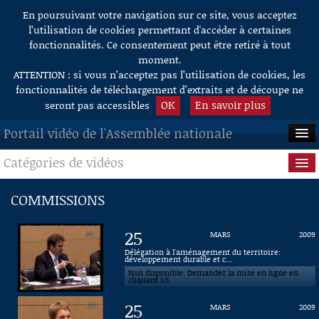
En poursuivant votre navigation sur ce site, vous acceptez
Aller au contenu
l’utilisation de cookies permettant d'accéder à certaines
fonctionnalités. Ce consentement peut être retiré à tout
moment.
ATTENTION : si vous n’acceptez pas l’utilisation de cookies, les
fonctionnalités de téléchargement d’extraits et de découpe ne
OK
En savoir plus
seront pas accessibles
Portail vidéo de l'Assemblée nationale
Catégories de vidéos
ACCUEIL
EN DIRECT
Séance publique
COMMISSIONS
À LA DEMANDE
Questions au Gouvernement
25
MARS
2009
RECHERCHE
Commissions
Délégation à l'aménagement du territoire:
développement durable et c...
Non disponible. Demandez la mise en ligne en
AIDE À LA DÉCOUPE
Présidence
cliquant ici.
DE VIDÉOS
25
MARS
2009
Évènements