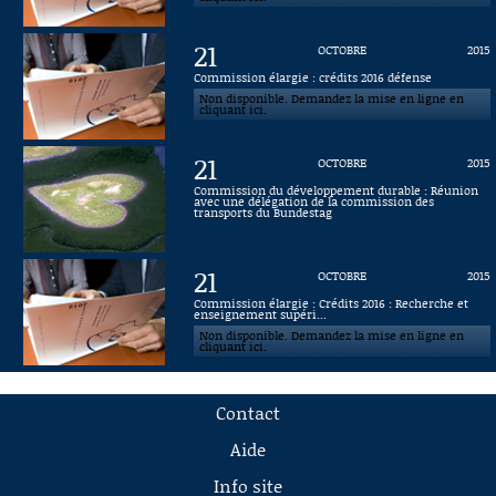
21
OCTOBRE
2015
Commission élargie : crédits 2016 défense
Non disponible. Demandez la mise en ligne en
cliquant ici.
21
OCTOBRE
2015
Commission du développement durable : Réunion
avec une délégation de la commission des
transports du Bundestag
21
OCTOBRE
2015
Commission élargie : Crédits 2016 : Recherche et
enseignement supéri...
Non disponible. Demandez la mise en ligne en
cliquant ici.
Contact
Aide
Info site