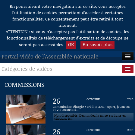
En poursuivant votre navigation sur ce site, vous acceptez
Aller au contenu
l’utilisation de cookies permettant d'accéder à certaines
fonctionnalités. Ce consentement peut être retiré à tout
moment.
ATTENTION : si vous n’acceptez pas l’utilisation de cookies, les
fonctionnalités de téléchargement d’extraits et de découpe ne
OK
En savoir plus
seront pas accessibles
Portail vidéo de l'Assemblée nationale
Catégories de vidéos
ACCUEIL
EN DIRECT
Séance publique
COMMISSIONS
À LA DEMANDE
Questions au Gouvernement
26
OCTOBRE
2015
RECHERCHE
Commissions
Commission élargie : crédits 2016 : sport, jeunesse
et vie associati...
Non disponible. Demandez la mise en ligne en
AIDE À LA DÉCOUPE
Présidence
cliquant ici.
DE VIDÉOS
26
OCTOBRE
2015
Évènements