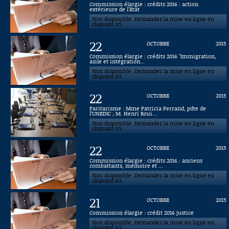
Commission élargie : crédits 2016 : action
extérieure de l'Etat
Connaissance, Histoire
Non disponible. Demandez la mise en ligne en
cliquant ici.
Autres
22
OCTOBRE
2015
Commission élargie : crédits 2016 "Immigration,
asile et intégration...
Non disponible. Demandez la mise en ligne en
cliquant ici.
22
OCTOBRE
2015
Paritarisme : Mme Patricia Ferrand, pdte de
l’UNEDIC ; M. Henri Roui...
Non disponible. Demandez la mise en ligne en
cliquant ici.
22
OCTOBRE
2015
Commission élargie : crédits 2016 : anciens
combattants, mémoire et ...
Non disponible. Demandez la mise en ligne en
cliquant ici.
21
OCTOBRE
2015
Commission élargie : crédit 2016 justice
Non disponible. Demandez la mise en ligne en
cliquant ici.