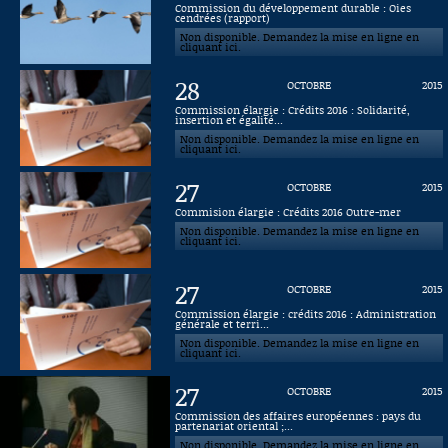
Commission du développement durable : Oies
cendrées (rapport)
Connaissance, Histoire
Non disponible. Demandez la mise en ligne en
cliquant ici.
Autres
28
OCTOBRE
2015
Commission élargie : Crédits 2016 : Solidarité,
insertion et égalité...
Non disponible. Demandez la mise en ligne en
cliquant ici.
27
OCTOBRE
2015
Commision élargie : Crédits 2016 Outre-mer
Non disponible. Demandez la mise en ligne en
cliquant ici.
27
OCTOBRE
2015
Commission élargie : crédits 2016 : Administration
générale et terri...
Non disponible. Demandez la mise en ligne en
cliquant ici.
27
OCTOBRE
2015
Commission des affaires européennes : pays du
partenariat oriental ;...
Non disponible. Demandez la mise en ligne en