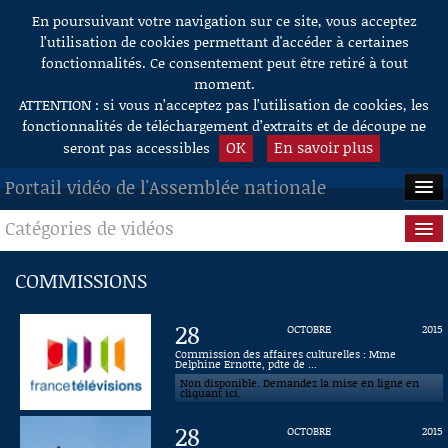
En poursuivant votre navigation sur ce site, vous acceptez
Aller au contenu
l’utilisation de cookies permettant d'accéder à certaines
fonctionnalités. Ce consentement peut être retiré à tout
moment.
ATTENTION : si vous n’acceptez pas l’utilisation de cookies, les
fonctionnalités de téléchargement d’extraits et de découpe ne
OK
En savoir plus
seront pas accessibles
Portail vidéo de l'Assemblée nationale
Catégories de vidéos
ACCUEIL
EN DIRECT
Séance publique
COMMISSIONS
À LA DEMANDE
Questions au Gouvernement
28
OCTOBRE
2015
RECHERCHE
Commissions
Commission des affaires culturelles : Mme
Delphine Ernotte, pdte de ...
Non disponible. Demandez la mise en ligne en
AIDE À LA DÉCOUPE
Présidence
cliquant ici.
DE VIDÉOS
28
OCTOBRE
2015
Évènements