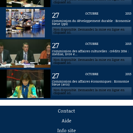
cliquant ici.
27
OCTOBRE
2015
Commission du développement durable : Economie
bleue (ppl)
Non disponible. Demandez la mise en ligne en
cliquant ici.
27
OCTOBRE
2015
Commission des affaires culturelles : crédits 2016 :
médias, livre e...
Non disponible. Demandez la mise en ligne en
cliquant ici.
27
OCTOBRE
2015
Commission des affaires économiques : Economie
bleue (avis)
Non disponible. Demandez la mise en ligne en
cliquant ici.
Contact
Aide
Info site