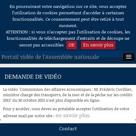
En poursuivant votre navigation sur ce site, vous acceptez
Aller au contenu
l’utilisation de cookies permettant d'accéder à certaines
fonctionnalités. Ce consentement peut être retiré à tout
moment.
ATTENTION : si vous n’acceptez pas l’utilisation de cookies, les
fonctionnalités de téléchargement d’extraits et de découpe ne
OK
En savoir plus
seront pas accessibles
Portail vidéo de l'Assemblée nationale
ACCUEIL
DEMANDE DE VIDÉO
EN DIRECT
La vidéo "Commission des affaires économiques : M. Frédéric Cuvillier,
À LA DEMANDE
ministre chargé des transports, de la mer et de la pêche sur les crédits
2013" du 30 octobre 2012 n'est plus disponible en ligne.
RECHERCHE
Pour y accéder, vous devez au préalable accepter l'utilisation de votre
en savoir plus
adresse mail par notre site :
.
AIDE À LA DÉCOUPE
DE VIDÉOS
Contact