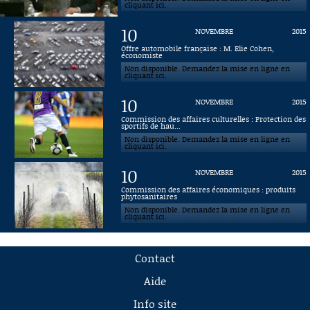
cliquant ici.
10
NOVEMBRE
2015
Offre automobile française : M. Elie Cohen,
économiste
Non disponible. Demandez la mise en ligne en
cliquant ici.
10
NOVEMBRE
2015
Commission des affaires culturelles : Protection des
sportifs de hau...
Non disponible. Demandez la mise en ligne en
cliquant ici.
10
NOVEMBRE
2015
Commission des affaires économiques : produits
phytosanitaires
Non disponible. Demandez la mise en ligne en
cliquant ici.
Contact
Aide
Info site