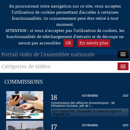
En poursuivant votre navigation sur ce site, vous acceptez
Aller au contenu
l’utilisation de cookies permettant d'accéder à certaines
fonctionnalités. Ce consentement peut être retiré à tout
moment.
ATTENTION : si vous n’acceptez pas l’utilisation de cookies, les
fonctionnalités de téléchargement d’extraits et de découpe ne
OK
En savoir plus
seront pas accessibles
Portail vidéo de l'Assemblée nationale
Catégories de vidéos
ACCUEIL
EN DIRECT
Séance publique
COMMISSIONS
À LA DEMANDE
Questions au Gouvernement
18
NOVEMBRE
2015
RECHERCHE
Commissions
Commission des affaires économiques : M.
Sébastien Soriano, pdt de l...
Non disponible. Demandez la mise en ligne en
AIDE À LA DÉCOUPE
Présidence
cliquant ici.
DE VIDÉOS
17
NOVEMBRE
2015
Évènements