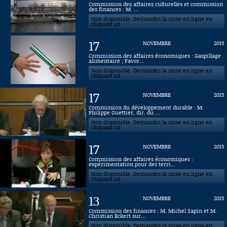
Commission des affaires culturelles et commission
des finances : M. ...
Connaissance, Histoire
Non disponible. Demandez la mise en ligne en
cliquant ici.
Autres
17
NOVEMBRE
2015
Commission des affaires économiques : Gaspillage
alimentaire ; Favor...
Non disponible. Demandez la mise en ligne en
cliquant ici.
17
NOVEMBRE
2015
Commission du développement durable : M.
Philippe Guettier, dir. du ...
Non disponible. Demandez la mise en ligne en
cliquant ici.
17
NOVEMBRE
2015
Commission des affaires économiques :
expérimentation pour des terri...
Non disponible. Demandez la mise en ligne en
cliquant ici.
13
NOVEMBRE
2015
Commission des finances : M. Michel Sapin et M.
Christian Eckert sur...
Non disponible. Demandez la mise en ligne en