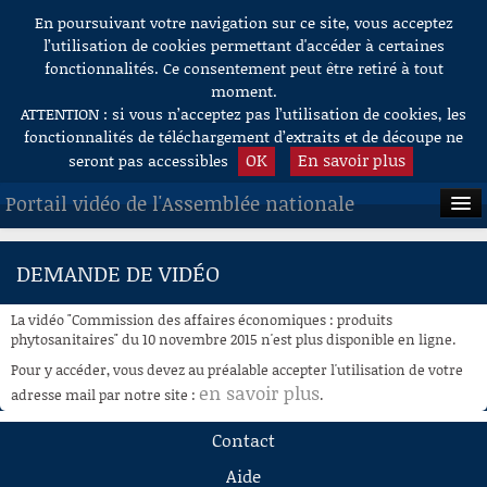
En poursuivant votre navigation sur ce site, vous acceptez
Aller au contenu
l’utilisation de cookies permettant d'accéder à certaines
fonctionnalités. Ce consentement peut être retiré à tout
moment.
ATTENTION : si vous n’acceptez pas l’utilisation de cookies, les
fonctionnalités de téléchargement d’extraits et de découpe ne
OK
En savoir plus
seront pas accessibles
Portail vidéo de l'Assemblée nationale
ACCUEIL
DEMANDE DE VIDÉO
EN DIRECT
La vidéo "Commission des affaires économiques : produits
À LA DEMANDE
phytosanitaires" du 10 novembre 2015 n'est plus disponible en ligne.
Pour y accéder, vous devez au préalable accepter l'utilisation de votre
RECHERCHE
en savoir plus
adresse mail par notre site :
.
AIDE À LA DÉCOUPE
Contact
DE VIDÉOS
Aide