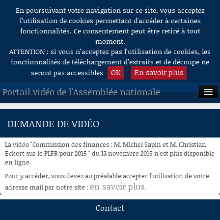
En poursuivant votre navigation sur ce site, vous acceptez
Aller au contenu
l’utilisation de cookies permettant d'accéder à certaines
fonctionnalités. Ce consentement peut être retiré à tout
moment.
ATTENTION : si vous n’acceptez pas l’utilisation de cookies, les
fonctionnalités de téléchargement d’extraits et de découpe ne
OK
En savoir plus
seront pas accessibles
Portail vidéo de l'Assemblée nationale
ACCUEIL
DEMANDE DE VIDÉO
EN DIRECT
La vidéo "Commission des finances : M. Michel Sapin et M. Christian
À LA DEMANDE
Eckert sur le PLFR pour 2015 " du 13 novembre 2015 n'est plus disponible
en ligne.
RECHERCHE
Pour y accéder, vous devez au préalable accepter l'utilisation de votre
en savoir plus
adresse mail par notre site :
.
AIDE À LA DÉCOUPE
DE VIDÉOS
Contact