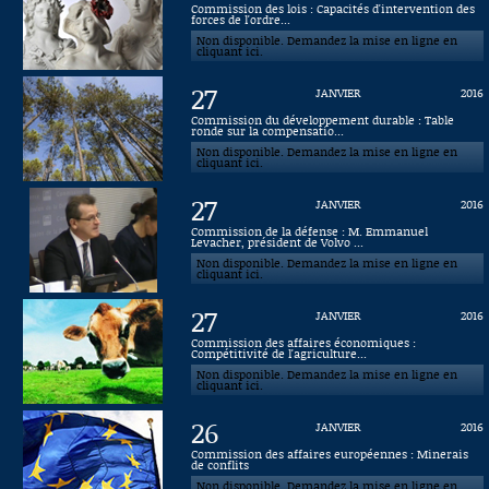
Commission des lois : Capacités d'intervention des
forces de l'ordre...
Connaissance, Histoire
Non disponible. Demandez la mise en ligne en
cliquant ici.
Autres
27
JANVIER
2016
Commission du développement durable : Table
ronde sur la compensatio...
Non disponible. Demandez la mise en ligne en
cliquant ici.
27
JANVIER
2016
Commission de la défense : M. Emmanuel
Levacher, président de Volvo ...
Non disponible. Demandez la mise en ligne en
cliquant ici.
27
JANVIER
2016
Commission des affaires économiques :
Compétitivité de l'agriculture...
Non disponible. Demandez la mise en ligne en
cliquant ici.
26
JANVIER
2016
Commission des affaires européennes : Minerais
de conflits
Non disponible. Demandez la mise en ligne en