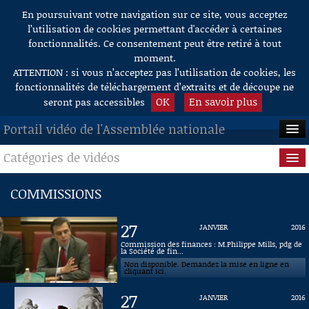
En poursuivant votre navigation sur ce site, vous acceptez
Aller au contenu
l’utilisation de cookies permettant d'accéder à certaines
fonctionnalités. Ce consentement peut être retiré à tout
moment.
ATTENTION : si vous n’acceptez pas l’utilisation de cookies, les
fonctionnalités de téléchargement d’extraits et de découpe ne
OK
En savoir plus
seront pas accessibles
Portail vidéo de l'Assemblée nationale
Catégories de vidéos
ACCUEIL
EN DIRECT
Séance publique
COMMISSIONS
À LA DEMANDE
Questions au Gouvernement
27
JANVIER
2016
RECHERCHE
Commissions
Commission des finances : M.Philippe Mills, pdg de
la Société de fin...
Non disponible. Demandez la mise en ligne en
AIDE À LA DÉCOUPE
Présidence
cliquant ici.
DE VIDÉOS
27
JANVIER
2016
Évènements