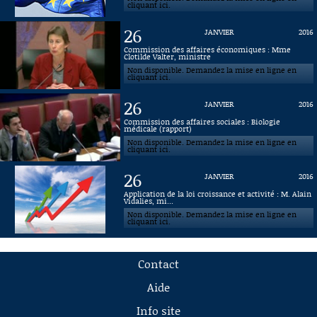
cliquant ici.
26
JANVIER
2016
Commission des affaires économiques : Mme
Clotilde Valter, ministre
Non disponible. Demandez la mise en ligne en
cliquant ici.
26
JANVIER
2016
Commission des affaires sociales : Biologie
médicale (rapport)
Non disponible. Demandez la mise en ligne en
cliquant ici.
26
JANVIER
2016
Application de la loi croissance et activité : M. Alain
Vidalies, mi...
Non disponible. Demandez la mise en ligne en
cliquant ici.
Contact
Aide
Info site