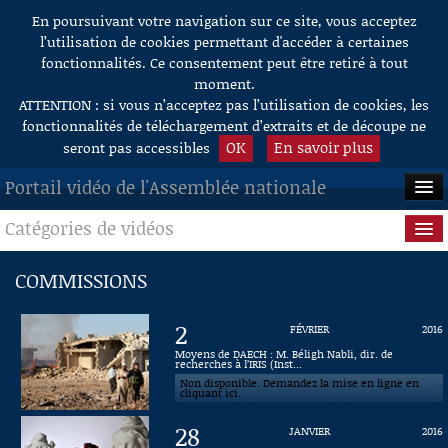
En poursuivant votre navigation sur ce site, vous acceptez
Aller au contenu
l’utilisation de cookies permettant d'accéder à certaines
fonctionnalités. Ce consentement peut être retiré à tout
moment.
ATTENTION : si vous n’acceptez pas l’utilisation de cookies, les
fonctionnalités de téléchargement d’extraits et de découpe ne
OK
En savoir plus
seront pas accessibles
Portail vidéo de l'Assemblée nationale
Catégories de vidéos
ACCUEIL
EN DIRECT
Séance publique
COMMISSIONS
À LA DEMANDE
Questions au Gouvernement
2
FÉVRIER
2016
RECHERCHE
Commissions
Moyens de DAECH : M. Béligh Nabli, dir. de
recherches à l’IRIS (Inst...
Non disponible. Demandez la mise en ligne en
AIDE À LA DÉCOUPE
Présidence
cliquant ici.
DE VIDÉOS
28
JANVIER
2016
Évènements