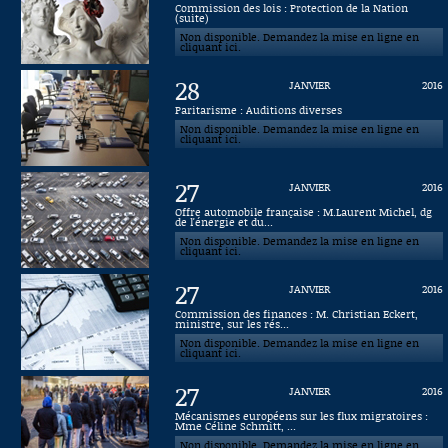
Commission des lois : Protection de la Nation
(suite)
Connaissance, Histoire
Non disponible. Demandez la mise en ligne en
cliquant ici.
Autres
28
JANVIER
2016
Paritarisme : Auditions diverses
Non disponible. Demandez la mise en ligne en
cliquant ici.
27
JANVIER
2016
Offre automobile française : M.Laurent Michel, dg
de l'énergie et du...
Non disponible. Demandez la mise en ligne en
cliquant ici.
27
JANVIER
2016
Commission des finances : M. Christian Eckert,
ministre, sur les rés...
Non disponible. Demandez la mise en ligne en
cliquant ici.
27
JANVIER
2016
Mécanismes européens sur les flux migratoires :
Mme Céline Schmitt, ...
Non disponible. Demandez la mise en ligne en