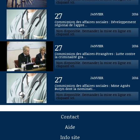
cliquant ici.
27
JANVIER
2016
Commission des affaires sociales : Développement
régional de l'appre...
Non disponible. Demandez la mise en ligne en
cliquant ici.
27
JANVIER
2016
Commission des affaires étrangères : Lutte contre
la criminalité gra...
Non disponible. Demandez la mise en ligne en
cliquant ici.
27
JANVIER
2016
Commission des affaires sociales : Mme Agnès
Buzyn dont la nominati...
Non disponible. Demandez la mise en ligne en
cliquant ici.
Contact
Aide
Info site