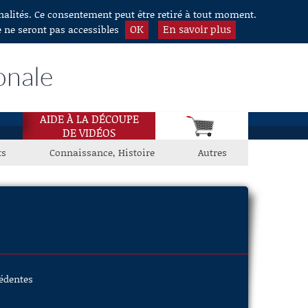
nnalités. Ce consentement peut être retiré à tout moment.
OK
En savoir plus
e ne seront pas accessibles
onale
AIDE À LA DÉCOUPE
DE VIDÉOS
ts
Connaissance, Histoire
Autres
cédentes