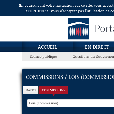
En poursuivant votre navigation sur ce site, vous accept
Aller au contenu
ATTENTION : si vous n’acceptez pas l’utilisation de c
Port
ACCUEIL
EN DIRECT
Séance publique
Questions au Gouverne
COMMISSIONS / LOIS (COMMISSIO
DATES
COMMISSIONS