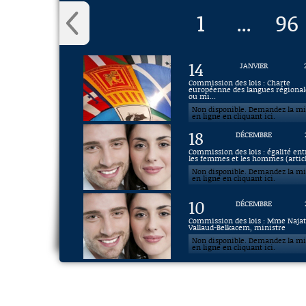
1
96
...
14
JANVIER
Commission des lois : Charte
européenne des langues régional
ou mi...
Non disponible. Demandez la m
en ligne en cliquant ici.
18
DÉCEMBRE
Commission des lois : égalité ent
les femmes et les hommes (articl.
Non disponible. Demandez la m
en ligne en cliquant ici.
10
DÉCEMBRE
Commission des lois : Mme Naja
Vallaud-Belkacem, ministre
Non disponible. Demandez la m
en ligne en cliquant ici.