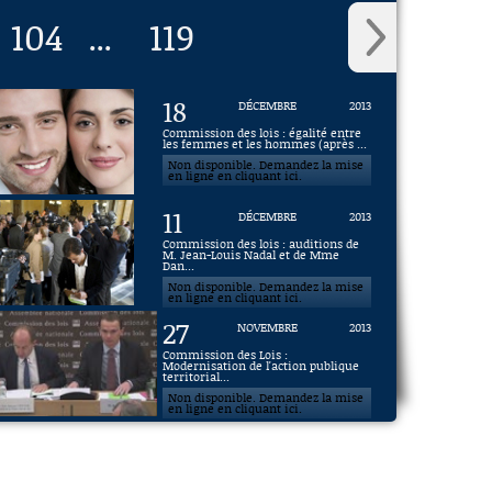
104
119
...
18
DÉCEMBRE
2013
Commission des lois : égalité entre
les femmes et les hommes (après ...
Non disponible. Demandez la mise
en ligne en cliquant ici.
11
DÉCEMBRE
2013
Commission des lois : auditions de
M. Jean-Louis Nadal et de Mme
Dan...
Non disponible. Demandez la mise
en ligne en cliquant ici.
27
NOVEMBRE
2013
Commission des Lois :
Modernisation de l'action publique
territorial...
Non disponible. Demandez la mise
en ligne en cliquant ici.