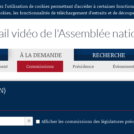
ez l’utilisation de cookies permettant d'accéder à certaines fonctio
ookies, les fonctionnalités de téléchargement d’extraits et de découp
ail vidéo de l'Assemblée nati
À LA DEMANDE
RECHERCHE
ment
Commissions
Présidence
Évènemen
N)
Afficher les commissions des législatures pré