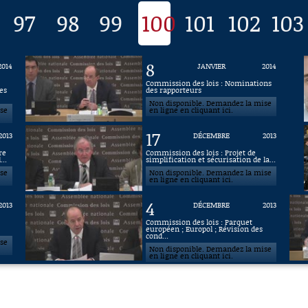
97
98
99
100
101
102
103
8
2014
JANVIER
2014
Commission des lois : Nominations
es
des rapporteurs
Non disponible. Demandez la mise
ise
en ligne en cliquant ici.
17
2013
DÉCEMBRE
2013
re
Commission des lois : Projet de
..
simplification et sécurisation de la...
ise
Non disponible. Demandez la mise
en ligne en cliquant ici.
4
2013
DÉCEMBRE
2013
t
Commission des lois : Parquet
européen ; Europol ; Révision des
cond...
ise
Non disponible. Demandez la mise
en ligne en cliquant ici.