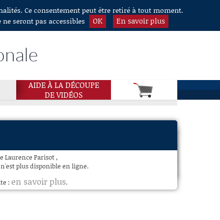
nnalités. Ce consentement peut être retiré à tout moment.
OK
En savoir plus
e ne seront pas accessibles
onale
AIDE À LA DÉCOUPE
DE VIDÉOS
 Laurence Parisot ,
'est plus disponible en ligne.
en savoir plus
te :
.