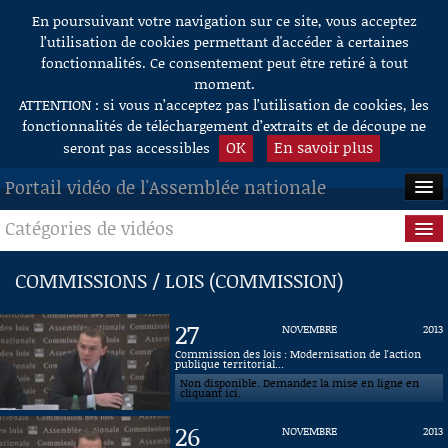
En poursuivant votre navigation sur ce site, vous acceptez
Aller au contenu
l’utilisation de cookies permettant d'accéder à certaines
fonctionnalités. Ce consentement peut être retiré à tout
moment.
ATTENTION : si vous n’acceptez pas l’utilisation de cookies, les
fonctionnalités de téléchargement d’extraits et de découpe ne
OK
En savoir plus
seront pas accessibles
Portail vidéo de l'Assemblée nationale
Catégories de vidéos
ACCUEIL
EN DIRECT
Séance publique
COMMISSIONS / LOIS (COMMISSION)
À LA DEMANDE
Questions au Gouvernement
27
NOVEMBRE
2013
RECHERCHE
Commissions
Commission des lois : Modernisation de l'action
publique territorial...
Non disponible. Demandez la mise en ligne en
AIDE À LA DÉCOUPE
Présidence
cliquant ici.
DE VIDÉOS
26
NOVEMBRE
2013
Évènements