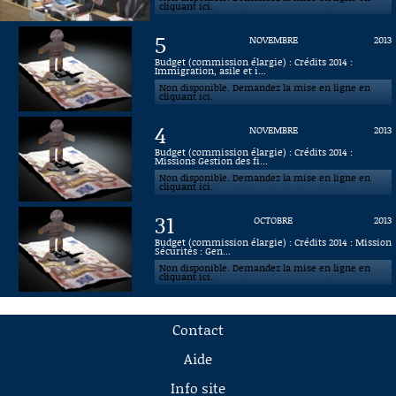
cliquant ici.
5
NOVEMBRE
2013
Budget (commission élargie) : Crédits 2014 :
Immigration, asile et i...
Non disponible. Demandez la mise en ligne en
cliquant ici.
4
NOVEMBRE
2013
Budget (commission élargie) : Crédits 2014 :
Missions Gestion des fi...
Non disponible. Demandez la mise en ligne en
cliquant ici.
31
OCTOBRE
2013
Budget (commission élargie) : Crédits 2014 : Mission
Sécurités : Gen...
Non disponible. Demandez la mise en ligne en
cliquant ici.
Contact
Aide
Info site