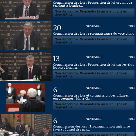
Commission des lois : Proposition de loi organique
tendant à joindre...
Connaissance, Histoire
Non disponible. Demandez la mise en ligne en
cliquant ici.
Autres
20
NOVEMBRE
2013
Commission des lois : reconnaissance du vote blanc
Non disponible. Demandez la mise en ligne en
cliquant ici.
13
NOVEMBRE
2013
Commission des lois : Proposition de loi sur les élus
locaux ; Nomin...
Non disponible. Demandez la mise en ligne en
cliquant ici.
6
NOVEMBRE
2013
Commission des lois et commission des affaires
européennes : Mme Chr...
Non disponible. Demandez la mise en ligne en
cliquant ici.
6
NOVEMBRE
2013
Commissions des lois : Programmation militaire
(avis) ; Cumul des ma...
Non disponible. Demandez la mise en ligne en