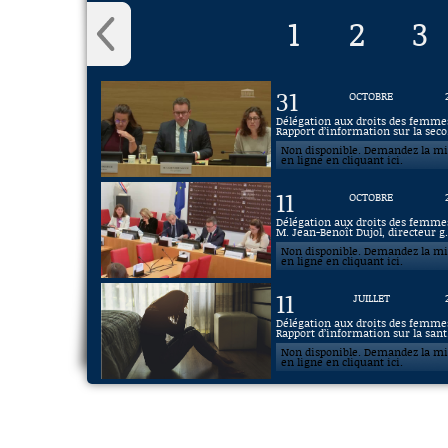
1
2
3
31
OCTOBRE
Délégation aux droits des femmes
Rapport d’information sur la seco.
Non disponible. Demandez la m
en ligne en cliquant ici.
11
OCTOBRE
Délégation aux droits des femmes
M. Jean-Benoît Dujol, directeur g.
Non disponible. Demandez la m
en ligne en cliquant ici.
11
JUILLET
Délégation aux droits des femmes
Rapport d’information sur la sant.
Non disponible. Demandez la m
en ligne en cliquant ici.