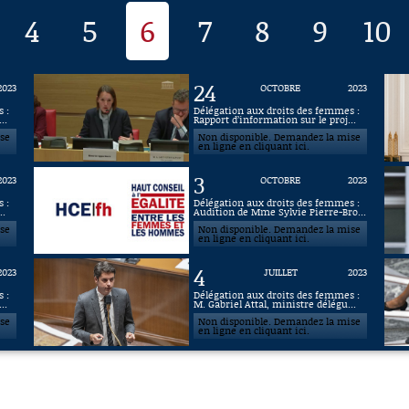
4
5
6
7
8
9
10
24
2023
OCTOBRE
2023
 :
Délégation aux droits des femmes :
..
Rapport d’information sur le proj...
ise
Non disponible. Demandez la mise
en ligne en cliquant ici.
3
2023
OCTOBRE
2023
 :
Délégation aux droits des femmes :
..
Audition de Mme Sylvie Pierre-Bro...
ise
Non disponible. Demandez la mise
en ligne en cliquant ici.
4
2023
JUILLET
2023
 :
Délégation aux droits des femmes :
..
M. Gabriel Attal, ministre délégu...
ise
Non disponible. Demandez la mise
en ligne en cliquant ici.