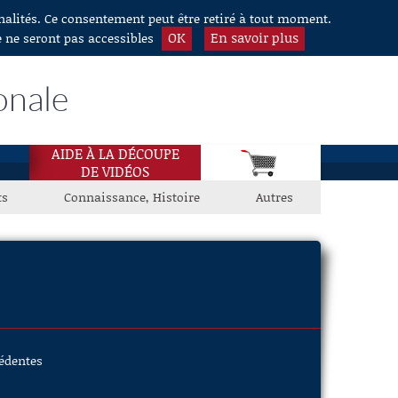
nnalités. Ce consentement peut être retiré à tout moment.
OK
En savoir plus
e ne seront pas accessibles
onale
AIDE À LA DÉCOUPE
DE VIDÉOS
ts
Connaissance, Histoire
Autres
cédentes