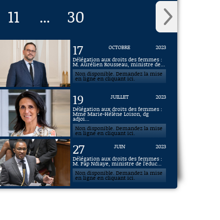
11
30
...
17
OCTOBRE
2023
Délégation aux droits des femmes :
M. Aurélien Rousseau, ministre de...
Non disponible. Demandez la mise
en ligne en cliquant ici.
19
JUILLET
2023
Délégation aux droits des femmes :
Mme Marie-Hélène Loison, dg
adjoi...
Non disponible. Demandez la mise
en ligne en cliquant ici.
27
JUIN
2023
Délégation aux droits des femmes :
M. Pap Ndiaye, ministre de l’éduc...
Non disponible. Demandez la mise
en ligne en cliquant ici.