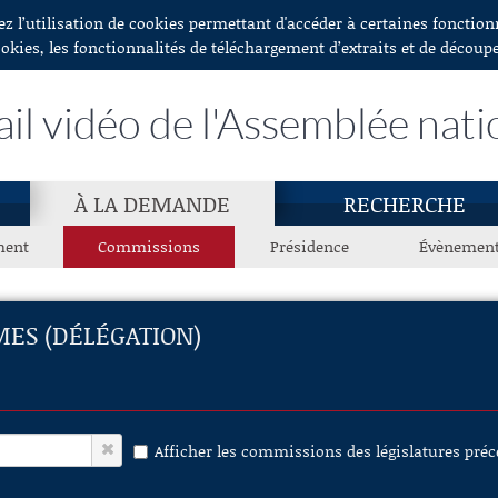
ez l’utilisation de cookies permettant d'accéder à certaines fonctio
ookies, les fonctionnalités de téléchargement d’extraits et de découp
ail vidéo de l'Assemblée nati
À LA DEMANDE
RECHERCHE
ment
Commissions
Présidence
Évènemen
MES (DÉLÉGATION)
Afficher les commissions des législatures pré