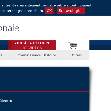
nnalités. Ce consentement peut être retiré à tout moment.
OK
En savoir plus
e ne seront pas accessibles
onale
AIDE À LA DÉCOUPE
DE VIDÉOS
ts
Connaissance, Histoire
Autres
cédentes