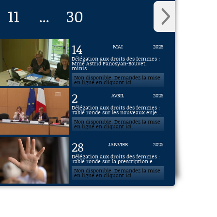
11
30
...
14
MAI
2025
Délégation aux droits des femmes :
Mme Astrid Panosyan-Bouvet,
minis...
Non disponible. Demandez la mise
en ligne en cliquant ici.
2
AVRIL
2025
Délégation aux droits des femmes :
Table ronde sur les nouveaux enje...
Non disponible. Demandez la mise
en ligne en cliquant ici.
28
JANVIER
2025
Délégation aux droits des femmes :
Table ronde sur la prescription e...
Non disponible. Demandez la mise
en ligne en cliquant ici.