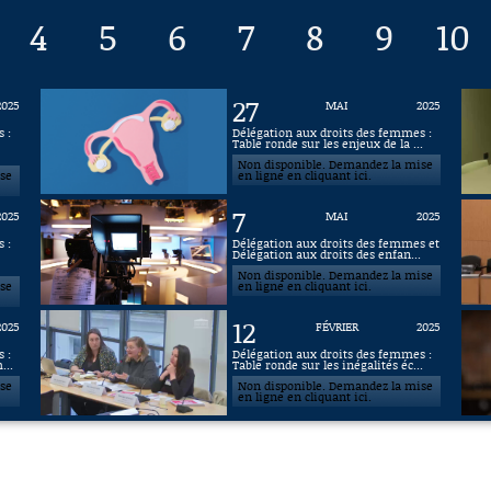
4
5
6
7
8
9
10
27
2025
MAI
2025
 :
Délégation aux droits des femmes :
Table ronde sur les enjeux de la ...
Non disponible. Demandez la mise
ise
en ligne en cliquant ici.
7
2025
MAI
2025
 :
Délégation aux droits des femmes et
Délégation aux droits des enfan...
Non disponible. Demandez la mise
ise
en ligne en cliquant ici.
12
2025
FÉVRIER
2025
 :
Délégation aux droits des femmes :
...
Table ronde sur les inégalités éc...
ise
Non disponible. Demandez la mise
en ligne en cliquant ici.