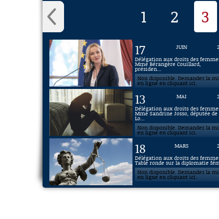
1
2
3
17
JUIN
Délégation aux droits des femmes
Mme Bérangère Couillard,
présiden...
Non disponible. Demandez la m
en ligne en cliquant ici.
13
MAI
Délégation aux droits des femmes
Mme Sandrine Josso, députée de
Lo...
Non disponible. Demandez la m
en ligne en cliquant ici.
18
MARS
Délégation aux droits des femmes
Table ronde sur la diplomatie fém
Non disponible. Demandez la m
en ligne en cliquant ici.