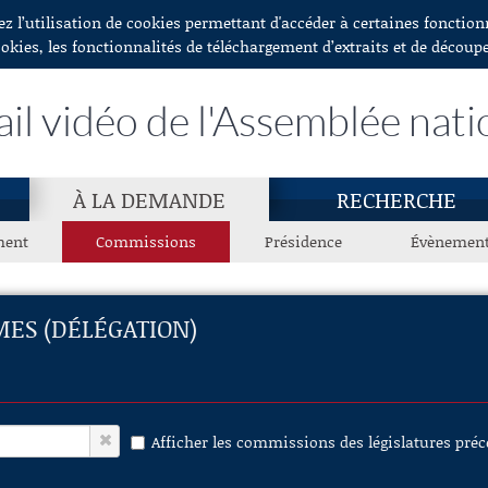
ez l’utilisation de cookies permettant d'accéder à certaines fonctio
ookies, les fonctionnalités de téléchargement d’extraits et de découp
ail vidéo de l'Assemblée nati
À LA DEMANDE
RECHERCHE
ment
Commissions
Présidence
Évènemen
MES (DÉLÉGATION)
Afficher les commissions des législatures pré