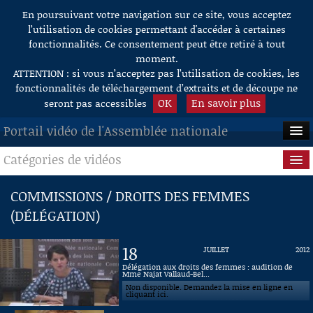
En poursuivant votre navigation sur ce site, vous acceptez
Aller au contenu
l’utilisation de cookies permettant d'accéder à certaines
fonctionnalités. Ce consentement peut être retiré à tout
moment.
ATTENTION : si vous n’acceptez pas l’utilisation de cookies, les
fonctionnalités de téléchargement d’extraits et de découpe ne
OK
En savoir plus
seront pas accessibles
Portail vidéo de l'Assemblée nationale
Catégories de vidéos
ACCUEIL
EN DIRECT
Séance publique
COMMISSIONS / DROITS DES FEMMES
(DÉLÉGATION)
À LA DEMANDE
Questions au Gouvernement
RECHERCHE
Commissions
18
JUILLET
2012
Délégation aux droits des femmes : audition de
AIDE À LA DÉCOUPE
Mme Najat Vallaud-Bel...
Présidence
DE VIDÉOS
Non disponible. Demandez la mise en ligne en
cliquant ici.
Évènements