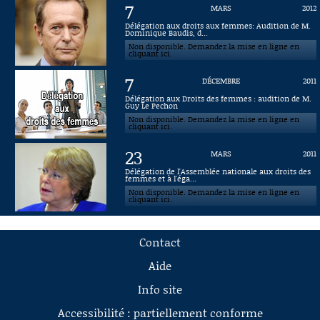
7
MARS
2012
Connaissance, Histoire
Délégation aux droits aux femmes: Audition de M.
Dominique Baudis, d...
Non disponible. Demandez la mise en ligne en
Autres
cliquant ici.
7
DÉCEMBRE
2011
Délégation aux Droits des femmes : audition de M.
Guy Le Pechon
Non disponible. Demandez la mise en ligne en
cliquant ici.
23
MARS
2011
Délégation de l'Assemblée nationale aux droits des
femmes et à l'éga...
Non disponible. Demandez la mise en ligne en
cliquant ici.
Contact
Aide
Info site
Accessibilité : partiellement conforme