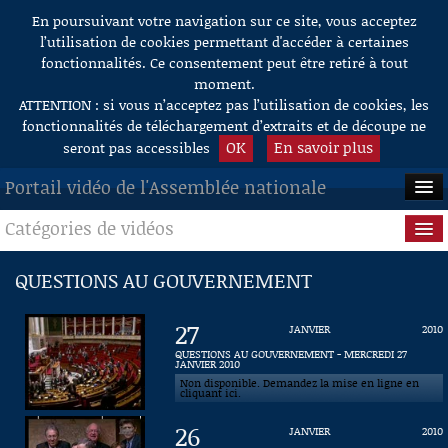
En poursuivant votre navigation sur ce site, vous acceptez
Aller au contenu
l’utilisation de cookies permettant d'accéder à certaines
fonctionnalités. Ce consentement peut être retiré à tout
moment.
ATTENTION : si vous n’acceptez pas l’utilisation de cookies, les
fonctionnalités de téléchargement d’extraits et de découpe ne
OK
En savoir plus
seront pas accessibles
Portail vidéo de l'Assemblée nationale
Catégories de vidéos
ACCUEIL
EN DIRECT
Séance publique
QUESTIONS AU GOUVERNEMENT
À LA DEMANDE
Questions au Gouvernement
27
JANVIER
2010
RECHERCHE
Commissions
QUESTIONS AU GOUVERNEMENT - MERCREDI 27
JANVIER 2010
Non disponible. Demandez la mise en ligne en
AIDE À LA DÉCOUPE
Présidence
cliquant ici.
DE VIDÉOS
26
JANVIER
2010
Évènements