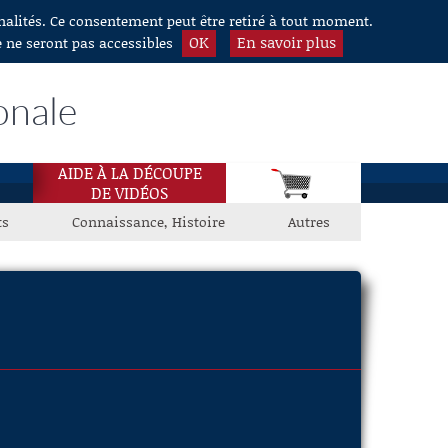
nnalités. Ce consentement peut être retiré à tout moment.
OK
En savoir plus
e ne seront pas accessibles
onale
AIDE À LA DÉCOUPE
DE VIDÉOS
ts
Connaissance, Histoire
Autres