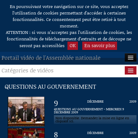
En poursuivant votre navigation sur ce site, vous acceptez
Aller au contenu
l’utilisation de cookies permettant d'accéder à certaines
fonctionnalités. Ce consentement peut être retiré à tout
moment.
ATTENTION : si vous n’acceptez pas l’utilisation de cookies, les
fonctionnalités de téléchargement d’extraits et de découpe ne
OK
En savoir plus
seront pas accessibles
Portail vidéo de l'Assemblée nationale
Catégories de vidéos
ACCUEIL
EN DIRECT
Séance publique
QUESTIONS AU GOUVERNEMENT
À LA DEMANDE
Questions au Gouvernement
9
DÉCEMBRE
2009
RECHERCHE
Commissions
QUESTIONS AU GOUVERNEMENT - MERCREDI 9
DECEMBRE 2009
Non disponible. Demandez la mise en ligne en
AIDE À LA DÉCOUPE
Présidence
cliquant ici.
DE VIDÉOS
8
DÉCEMBRE
2009
Évènements