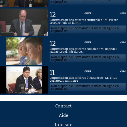
cliquant ici.
12
JUIN
2013
Commission des affaires culturelles : M. Pierre
Lescure, pdt de la m...
Non disponible. Demandez la mise en ligne en
cliquant ici.
12
JUIN
2013
Commission des affaires sociales : M. Raphaël
Hadas-Lebel, Pdt du Co...
Non disponible. Demandez la mise en ligne en
cliquant ici.
11
JUIN
2013
Commission des affaires étrangères : M. Titus
Corlatean, ministre
Non disponible. Demandez la mise en ligne en
cliquant ici.
Contact
Aide
Info site