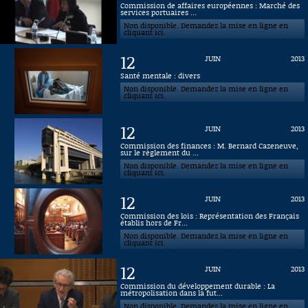
Commission de affaires européennes : Marché des
services portuaires ...
Connaissance, Histoire
Non disponible. Demandez la mise en ligne en
cliquant ici.
Autres
12
JUIN
2013
Santé mentale : divers
Non disponible. Demandez la mise en ligne en
cliquant ici.
12
JUIN
2013
Commission des finances : M. Bernard Cazeneuve,
sur le règlement du ...
Non disponible. Demandez la mise en ligne en
cliquant ici.
12
JUIN
2013
Commission des lois : Représentation des Français
établis hors de Fr...
Non disponible. Demandez la mise en ligne en
cliquant ici.
12
JUIN
2013
Commission du développement durable : La
métropolisation dans la fut...
Non disponible. Demandez la mise en ligne en