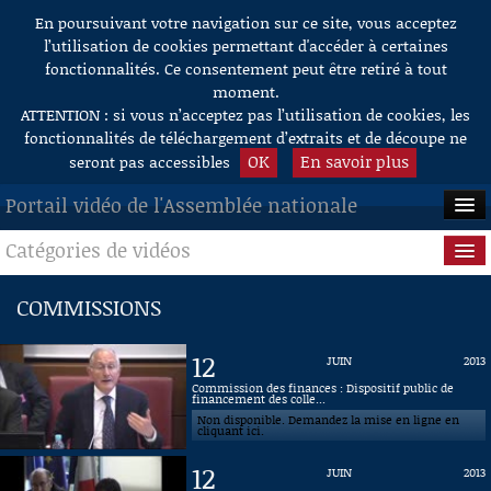
En poursuivant votre navigation sur ce site, vous acceptez
Aller au contenu
l’utilisation de cookies permettant d'accéder à certaines
fonctionnalités. Ce consentement peut être retiré à tout
moment.
ATTENTION : si vous n’acceptez pas l’utilisation de cookies, les
fonctionnalités de téléchargement d’extraits et de découpe ne
OK
En savoir plus
seront pas accessibles
Portail vidéo de l'Assemblée nationale
Catégories de vidéos
ACCUEIL
EN DIRECT
Séance publique
COMMISSIONS
À LA DEMANDE
Questions au Gouvernement
12
JUIN
2013
RECHERCHE
Commissions
Commission des finances : Dispositif public de
financement des colle...
Non disponible. Demandez la mise en ligne en
AIDE À LA DÉCOUPE
Présidence
cliquant ici.
DE VIDÉOS
12
JUIN
2013
Évènements