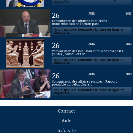
cliquant ici.
26
JUIN
2013
Commission des affaires culturelles :
modernisation de l'action publ...
Non disponible. Demandez la mise en ligne en
cliquant ici.
26
JUIN
2013
Commission des lois : non cumul des mandats
(suite) ; conseillers de...
Non disponible. Demandez la mise en ligne en
cliquant ici.
26
JUIN
2013
Commission des affaires sociales : Rapport
préalable au débat d'orie...
Non disponible. Demandez la mise en ligne en
cliquant ici.
Contact
Aide
Info site