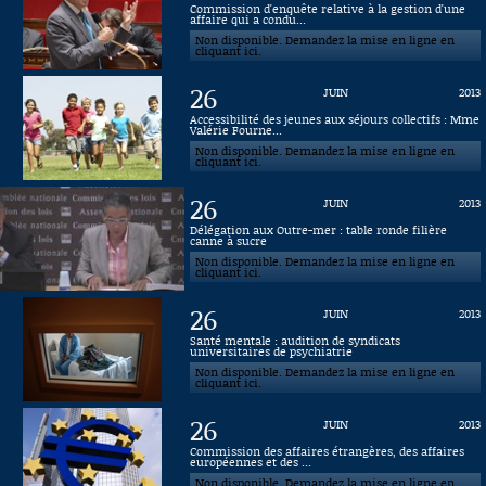
Commission d'enquête relative à la gestion d'une
affaire qui a condu...
Connaissance, Histoire
Non disponible. Demandez la mise en ligne en
cliquant ici.
Autres
26
JUIN
2013
Accessibilité des jeunes aux séjours collectifs : Mme
Valérie Fourne...
Non disponible. Demandez la mise en ligne en
cliquant ici.
26
JUIN
2013
Délégation aux Outre-mer : table ronde filière
canne à sucre
Non disponible. Demandez la mise en ligne en
cliquant ici.
26
JUIN
2013
Santé mentale : audition de syndicats
universitaires de psychiatrie
Non disponible. Demandez la mise en ligne en
cliquant ici.
26
JUIN
2013
Commission des affaires étrangères, des affaires
européennes et des ...
Non disponible. Demandez la mise en ligne en