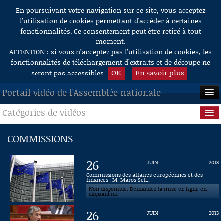
En poursuivant votre navigation sur ce site, vous acceptez
Aller au contenu
l’utilisation de cookies permettant d'accéder à certaines
fonctionnalités. Ce consentement peut être retiré à tout
moment.
ATTENTION : si vous n’acceptez pas l’utilisation de cookies, les
fonctionnalités de téléchargement d’extraits et de découpe ne
OK
En savoir plus
seront pas accessibles
Portail vidéo de l'Assemblée nationale
Catégories de vidéos
ACCUEIL
EN DIRECT
Séance publique
COMMISSIONS
À LA DEMANDE
Questions au Gouvernement
26
JUIN
2013
RECHERCHE
Commissions
Commissions des affaires européennes et des
finances : M. Maros Sef...
Non disponible. Demandez la mise en ligne en
AIDE À LA DÉCOUPE
Présidence
cliquant ici.
DE VIDÉOS
26
JUIN
2013
Évènements