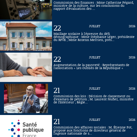
Commission des finances : Mme Catherine Pégard,
ministre de la culture, sur les conclusions du
Connaissance, Histoire
rapport d’évaluation des ...
Autres
22
JUILLET
2026
Maillage scolaire à l'épreuve du défi
démographique : Mme Stéphanie Léger, présidente
du RFVE ; Mme Rozenn Merrien, prés...
22
JUILLET
2026
Augmentation de la pauvreté : Représentants de
l'association « Les Oubliés de la République »
21
JUILLET
2026
Commission des lois : Décision de classement ou
d’examen de pétition ; M. Laurent Nuñez, ministre
de l’Intérieur ; Règle...
21
JUILLET
2026
Commission des affaires sociales : M. Étienne Pot,
proposé aux fonctions de directeur général de
l’Agence nationale de s...