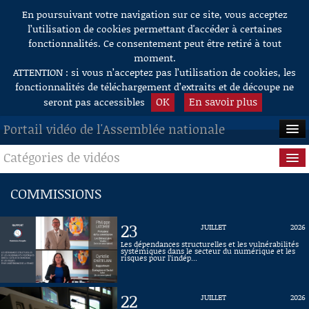
En poursuivant votre navigation sur ce site, vous acceptez
Aller au contenu
l’utilisation de cookies permettant d'accéder à certaines
fonctionnalités. Ce consentement peut être retiré à tout
moment.
ATTENTION : si vous n’acceptez pas l’utilisation de cookies, les
fonctionnalités de téléchargement d’extraits et de découpe ne
OK
En savoir plus
seront pas accessibles
Portail vidéo de l'Assemblée nationale
Catégories de vidéos
ACCUEIL
EN DIRECT
Séance publique
COMMISSIONS
À LA DEMANDE
Questions au Gouvernement
23
JUILLET
2026
RECHERCHE
Commissions
Les dépendances structurelles et les vulnérabilités
systémiques dans le secteur du numérique et les
risques pour l’indép...
AIDE À LA DÉCOUPE
Présidence
DE VIDÉOS
22
JUILLET
2026
Évènements