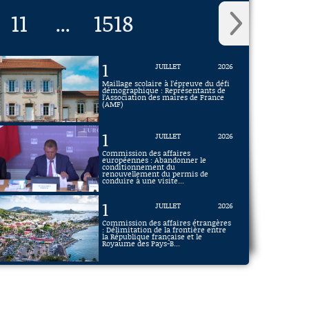
11
1518
...
1
JUILLET
2026
Maillage scolaire à l’épreuve du défi
démographique : Représentants de
l’Association des maires de France
(AMF)
1
JUILLET
2026
Commission des affaires
européennes : Abandonner le
conditionnement du
renouvellement du permis de
conduire à une visite...
1
JUILLET
2026
Commission des affaires étrangères
: Délimitation de la frontière entre
la République française et le
Royaume des Pays-B...