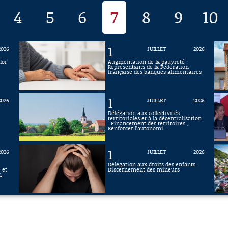
4
5
6
7
8
9
10
1
2026
JUILLET
2026
loi
Augmentation de la pauvreté :
Représentants de la Fédération
française des banques alimentaires
1
2026
JUILLET
2026
Délégation aux collectivités
territoriales et à la décentralisation
: Financement des territoires ;
Renforcer l’autonomi...
1
2026
JUILLET
2026
Délégation aux droits des enfants :
 et
Discernement des mineurs
.