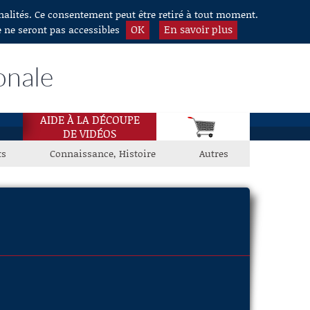
nnalités. Ce consentement peut être retiré à tout moment.
OK
En savoir plus
e ne seront pas accessibles
onale
AIDE À LA DÉCOUPE
DE VIDÉOS
ts
Connaissance, Histoire
Autres