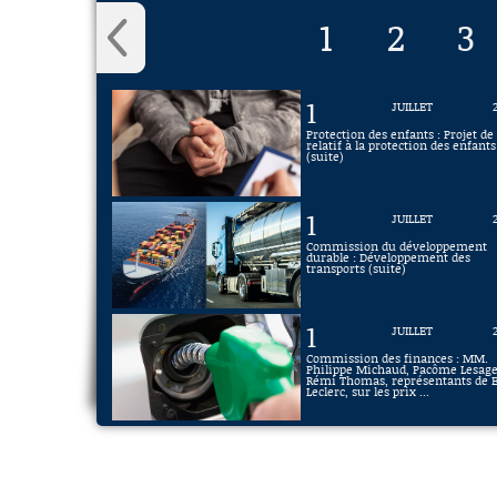
1
2
3
1
JUILLET
Protection des enfants : Projet de 
relatif à la protection des enfants
(suite)
1
JUILLET
Commission du développement
durable : Développement des
transports (suite)
1
JUILLET
Commission des finances : MM.
Philippe Michaud, Pacôme Lesage
Rémi Thomas, représentants de E
Leclerc, sur les prix ...