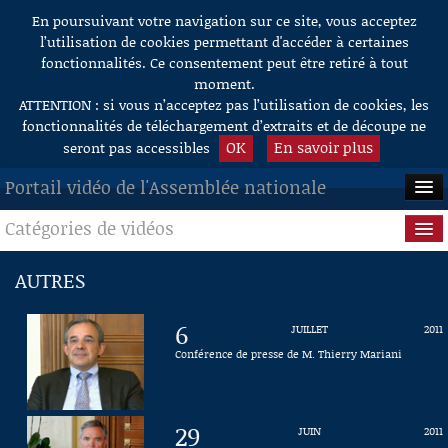
En poursuivant votre navigation sur ce site, vous acceptez
Aller au contenu
l’utilisation de cookies permettant d'accéder à certaines
fonctionnalités. Ce consentement peut être retiré à tout
moment.
ATTENTION : si vous n’acceptez pas l’utilisation de cookies, les
fonctionnalités de téléchargement d’extraits et de découpe ne
OK
En savoir plus
seront pas accessibles
Portail vidéo de l'Assemblée nationale
Catégories de vidéos
ACCUEIL
EN DIRECT
Séance publique
AUTRES
À LA DEMANDE
Questions au Gouvernement
6
JUILLET
2011
RECHERCHE
Commissions
Conférence de presse de M. Thierry Mariani
AIDE À LA DÉCOUPE
Présidence
DE VIDÉOS
29
JUIN
2011
Évènements