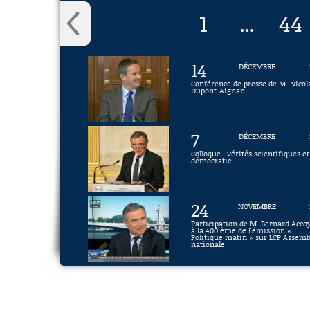
1
44
...
14
DÉCEMBRE
Conférence de presse de M. Nicol
Dupont-Aignan
7
DÉCEMBRE
Colloque : Vérités scientifiques et
démocratie
24
NOVEMBRE
Participation de M. Bernard Acco
à la 400 ème de l'émission «
Politique matin » sur LCP Assem
nationale