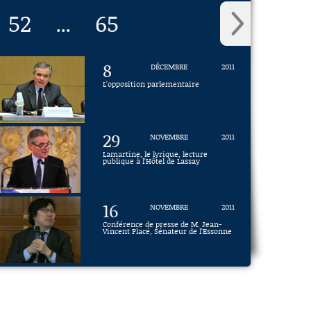
52
65
...
8
DÉCEMBRE
2011
L'opposition parlementaire
29
NOVEMBRE
2011
Lamartine, le lyrique, lecture
publique à l'Hôtel de Lassay
16
NOVEMBRE
2011
Conférence de presse de M. Jean-
Vincent Placé, Sénateur de l'Essonne