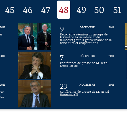
45
46
47
48
49
50
51
9
2011
DÉCEMBRE
2011
as
Deuxième réunion du groupe de
travail de l'Assemblée et du
Bundestag sur la gouvernance de la
zone euro et coopération f...
7
2011
DÉCEMBRE
2011
Conférence de presse de M. Jean-
Louis Borloo
23
2011
NOVEMBRE
2011
yer
Conférence de presse de M. Henri
Emmanuelli
blée