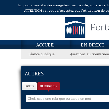
En poursuivant votre navigation sur ce site, vous accept
Aller au contenu
ATTENTION : si vous n’acceptez pas l’utilisation de c
Port
ACCUEIL
EN DIRECT
Séance publique
Questions au Gouverne
AUTRES
DATES
RUBRIQUES