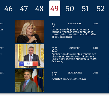
46
47
48
49
50
51
52
9
2011
NOVEMBRE
2011
lan
Conférence de presse de Mme
Michèle Tabarot, Présidente de la
commission des affaires culturelles
et de l'éducation
25
2011
OCTOBRE
2011
el
Publication des comptes rendus des
séances tenues en comité secret en
1870 et 1871, lecture publique à l’hôtel
de Lassay
17
2011
SEPTEMBRE
2011
Journée du Patrimoine 2011