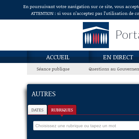
En poursuivant votre navigation sur ce site, vous accept
Aller au contenu
ATTENTION : si vous n’acceptez pas l’utilisation de c
Port
ACCUEIL
EN DIRECT
Séance publique
Questions au Gouverne
AUTRES
DATES
RUBRIQUES