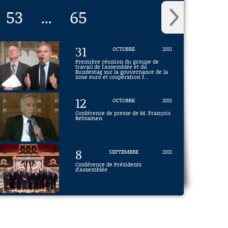
53
65
...
31
OCTOBRE
2011
Première réunion du groupe de
travail de l'Assemblée et du
Bundestag sur la gouvernance de la
zone euro et coopération f...
12
OCTOBRE
2011
Conférence de presse de M. François
Rebsamen
8
SEPTEMBRE
2011
Conférence de Présidents
d'Assemblée