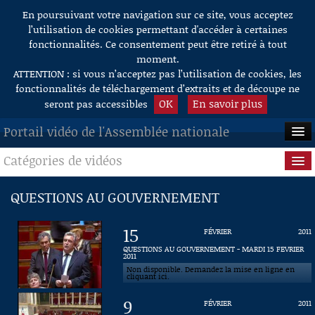
En poursuivant votre navigation sur ce site, vous acceptez
Aller au contenu
l’utilisation de cookies permettant d'accéder à certaines
fonctionnalités. Ce consentement peut être retiré à tout
moment.
ATTENTION : si vous n’acceptez pas l’utilisation de cookies, les
fonctionnalités de téléchargement d’extraits et de découpe ne
OK
En savoir plus
seront pas accessibles
Portail vidéo de l'Assemblée nationale
Catégories de vidéos
ACCUEIL
EN DIRECT
Séance publique
QUESTIONS AU GOUVERNEMENT
À LA DEMANDE
Questions au Gouvernement
15
FÉVRIER
2011
RECHERCHE
Commissions
QUESTIONS AU GOUVERNEMENT - MARDI 15 FEVRIER
2011
Non disponible. Demandez la mise en ligne en
AIDE À LA DÉCOUPE
Présidence
cliquant ici.
DE VIDÉOS
9
FÉVRIER
2011
Évènements