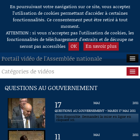
En poursuivant votre navigation sur ce site, vous acceptez
Aller au contenu
l’utilisation de cookies permettant d'accéder à certaines
fonctionnalités. Ce consentement peut être retiré à tout
moment.
ATTENTION : si vous n’acceptez pas l’utilisation de cookies, les
fonctionnalités de téléchargement d’extraits et de découpe ne
OK
En savoir plus
seront pas accessibles
Portail vidéo de l'Assemblée nationale
Catégories de vidéos
ACCUEIL
EN DIRECT
Séance publique
QUESTIONS AU GOUVERNEMENT
À LA DEMANDE
Questions au Gouvernement
17
MAI
2011
RECHERCHE
Commissions
QUESTIONS AU GOUVERNEMENT - MARDI 17 MAI 2011
Non disponible. Demandez la mise en ligne en
cliquant ici.
AIDE À LA DÉCOUPE
Présidence
DE VIDÉOS
11
MAI
2011
Évènements