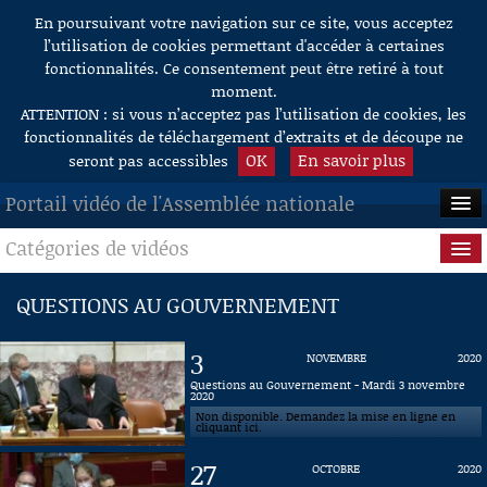
En poursuivant votre navigation sur ce site, vous acceptez
Aller au contenu
l’utilisation de cookies permettant d'accéder à certaines
fonctionnalités. Ce consentement peut être retiré à tout
moment.
ATTENTION : si vous n’acceptez pas l’utilisation de cookies, les
fonctionnalités de téléchargement d’extraits et de découpe ne
OK
En savoir plus
seront pas accessibles
Portail vidéo de l'Assemblée nationale
Catégories de vidéos
ACCUEIL
EN DIRECT
Séance publique
QUESTIONS AU GOUVERNEMENT
À LA DEMANDE
Questions au Gouvernement
3
NOVEMBRE
2020
RECHERCHE
Commissions
Questions au Gouvernement - Mardi 3 novembre
2020
Non disponible. Demandez la mise en ligne en
AIDE À LA DÉCOUPE
Présidence
cliquant ici.
DE VIDÉOS
27
OCTOBRE
2020
Évènements