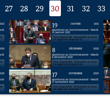
27
28
29
30
31
32
33
19
2021
JANVIER
2021
ardi
Questions au Gouvernement - Mardi
19 janvier 2021
ise
Non disponible. Demandez la mise
en ligne en cliquant ici.
8
2020
DÉCEMBRE
2020
ardi
Questions au Gouvernement - Mardi
8 décembre 2020
ise
Non disponible. Demandez la mise
en ligne en cliquant ici.
17
2020
NOVEMBRE
2020
ardi
Questions au Gouvernement - Mardi
17 novembre 2020
ise
Non disponible. Demandez la mise
en ligne en cliquant ici.