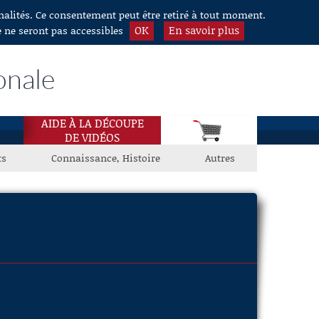
nnalités. Ce consentement peut être retiré à tout moment.
OK
En savoir plus
e ne seront pas accessibles
onale
AIDE À LA DÉCOUPE
DE VIDÉOS
ts
Connaissance, Histoire
Autres