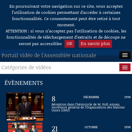
En poursuivant votre navigation sur ce site, vous acceptez
Aller au contenu
l’utilisation de cookies permettant d'accéder à certaines
fonctionnalités. Ce consentement peut être retiré à tout
moment.
ATTENTION : si vous n’acceptez pas l’utilisation de cookies, les
fonctionnalités de téléchargement d’extraits et de découpe ne
OK
En savoir plus
seront pas accessibles
Portail vidéo de l'Assemblée nationale
Catégories de vidéos
ACCUEIL
EN DIRECT
Séance publique
ÉVÈNEMENTS
À LA DEMANDE
Questions au Gouvernement
8
DÉCEMBRE
1998
RECHERCHE
Commissions
Réception dans l'hémicycle de M. Kofi Annan,
Secrétaire général de l'Organisation des Nations
Unies (ONU)
AIDE À LA DÉCOUPE
Présidence
DE VIDÉOS
21
OCTOBRE
1998
Évènements