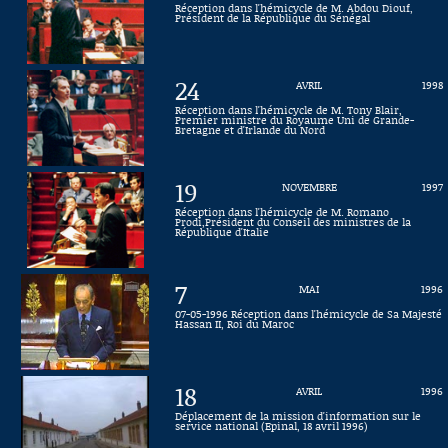
Réception dans l'hémicycle de M. Abdou Diouf,
Président de la République du Sénégal
Connaissance, Histoire
Autres
24
AVRIL
1998
Réception dans l'hémicycle de M. Tony Blair,
Premier ministre du Royaume Uni de Grande-
Bretagne et d'Irlande du Nord
19
NOVEMBRE
1997
Réception dans l'hémicycle de M. Romano
Prodi,Président du Conseil des ministres de la
République d'Italie
7
MAI
1996
07-05-1996 Réception dans l'hémicycle de Sa Majesté
Hassan II, Roi du Maroc
18
AVRIL
1996
Déplacement de la mission d'information sur le
service national (Epinal, 18 avril 1996)