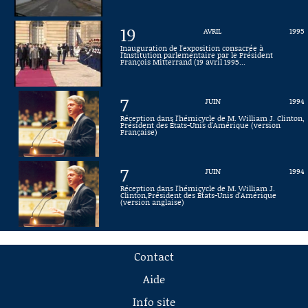
19
AVRIL
1995
Inauguration de l'exposition consacrée à
l'Institution parlementaire par le Président
François Mitterrand (19 avril 1995...
7
JUIN
1994
Réception dans l'hémicycle de M. William J. Clinton,
Président des États-Unis d'Amérique (version
Française)
7
JUIN
1994
Réception dans l'hémicycle de M. William J.
Clinton,Président des États-Unis d'Amérique
(version anglaise)
Contact
Aide
Info site