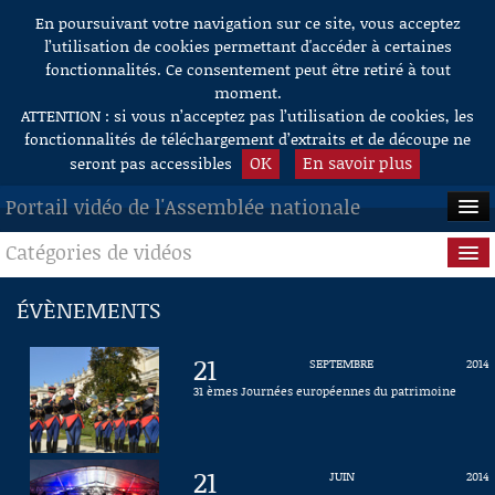
En poursuivant votre navigation sur ce site, vous acceptez
Aller au contenu
l’utilisation de cookies permettant d'accéder à certaines
fonctionnalités. Ce consentement peut être retiré à tout
moment.
ATTENTION : si vous n’acceptez pas l’utilisation de cookies, les
fonctionnalités de téléchargement d’extraits et de découpe ne
OK
En savoir plus
seront pas accessibles
Portail vidéo de l'Assemblée nationale
Catégories de vidéos
ACCUEIL
EN DIRECT
Séance publique
ÉVÈNEMENTS
À LA DEMANDE
Questions au Gouvernement
21
SEPTEMBRE
2014
RECHERCHE
Commissions
31 èmes Journées européennes du patrimoine
AIDE À LA DÉCOUPE
Présidence
DE VIDÉOS
21
JUIN
2014
Évènements