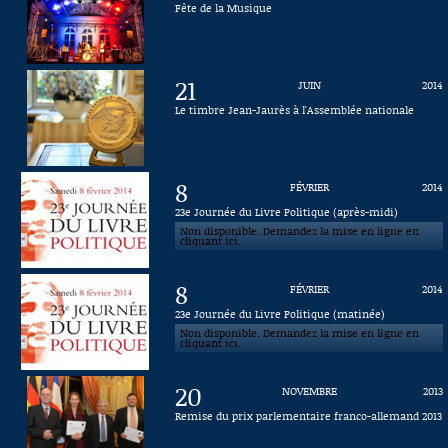
Fête de la Musique
Connaissance, Histoire
Autres
21
JUIN
2014
Le timbre Jean-Jaurès à l'Assemblée nationale
8
FÉVRIER
2014
23e Journée du Livre Politique (après-midi)
Non disponible. Demandez la mise en ligne en
cliquant ici.
8
FÉVRIER
2014
23e Journée du Livre Politique (matinée)
Non disponible. Demandez la mise en ligne en
cliquant ici.
20
NOVEMBRE
2013
Remise du prix parlementaire franco-allemand 2013