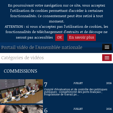
En poursuivant votre navigation sur ce site, vous acceptez
Aller au contenu
l’utilisation de cookies permettant d'accéder à certaines
fonctionnalités. Ce consentement peut être retiré à tout
moment.
ATTENTION : si vous n’acceptez pas l’utilisation de cookies, les
fonctionnalités de téléchargement d’extraits et de découpe ne
OK
En savoir plus
seront pas accessibles
Portail vidéo de l'Assemblée nationale
Catégories de vidéos
ACCUEIL
EN DIRECT
Séance publique
COMMISSIONS
À LA DEMANDE
Questions au Gouvernement
7
JUILLET
2026
RECHERCHE
Commissions
Comité d'évaluation et de contrôle des politiques
publiques : Compétitivité des ports français ;
Programme de travail po...
AIDE À LA DÉCOUPE
Présidence
DE VIDÉOS
6
JUILLET
2026
Évènements