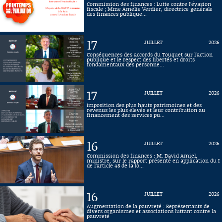
Commission des finances : Lutte contre l’évasion
fiscale ; Mme Amélie Verdier, directrice générale
Connaissance, Histoire
des finances publique...
Autres
17
JUILLET
2026
Conséquences des accords du Touquet sur l'action
publique et le respect des libertés et droits
fondamentaux des personne...
17
JUILLET
2026
Imposition des plus hauts patrimoines et des
revenus les plus élevés et leur contribution au
financement des services pu...
16
JUILLET
2026
Commission des finances : M. David Amiel,
ministre, sur le rapport présenté en application du I
de l’article 48 de la lo...
16
JUILLET
2026
Augmentation de la pauvreté : Représentants de
divers organismes et associations luttant contre la
pauvreté