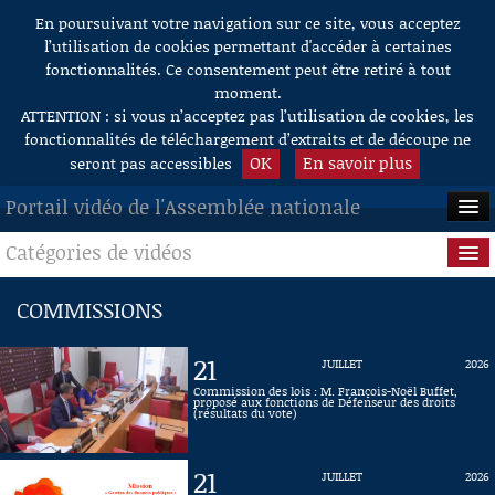
En poursuivant votre navigation sur ce site, vous acceptez
Aller au contenu
l’utilisation de cookies permettant d'accéder à certaines
fonctionnalités. Ce consentement peut être retiré à tout
moment.
ATTENTION : si vous n’acceptez pas l’utilisation de cookies, les
fonctionnalités de téléchargement d’extraits et de découpe ne
OK
En savoir plus
seront pas accessibles
Portail vidéo de l'Assemblée nationale
Catégories de vidéos
ACCUEIL
EN DIRECT
Séance publique
COMMISSIONS
À LA DEMANDE
Questions au Gouvernement
21
JUILLET
2026
RECHERCHE
Commissions
Commission des lois : M. François-Noël Buffet,
proposé aux fonctions de Défenseur des droits
(résultats du vote)
AIDE À LA DÉCOUPE
Présidence
DE VIDÉOS
21
JUILLET
2026
Évènements