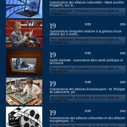
Commission des affaires culturelles : Mme Aurélie
Filippetti, sur la...
Connaissance, Histoire
Non disponible. Demandez la mise en ligne en
cliquant ici.
Autres
19
JUIN
2013
Commission d'enquête relative à la gestion d'une
affaire qui a condu...
Non disponible. Demandez la mise en ligne en
cliquant ici.
19
JUIN
2013
Santé mentale : Association Elus santé publique et
territoire
Non disponible. Demandez la mise en ligne en
cliquant ici.
19
JUIN
2013
Commission des affaires économiques : M. Philippe
de Ladoucette, pd...
Non disponible. Demandez la mise en ligne en
cliquant ici.
19
JUIN
2013
Commissions des affaires culturelles et des affaires
européennes : T...
Non disponible. Demandez la mise en ligne en