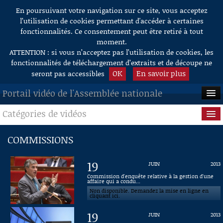
En poursuivant votre navigation sur ce site, vous acceptez
Aller au contenu
l’utilisation de cookies permettant d'accéder à certaines
fonctionnalités. Ce consentement peut être retiré à tout
moment.
ATTENTION : si vous n’acceptez pas l’utilisation de cookies, les
fonctionnalités de téléchargement d’extraits et de découpe ne
OK
En savoir plus
seront pas accessibles
Portail vidéo de l'Assemblée nationale
Catégories de vidéos
ACCUEIL
EN DIRECT
Séance publique
COMMISSIONS
À LA DEMANDE
Questions au Gouvernement
19
JUIN
2013
RECHERCHE
Commissions
Commission d'enquête relative à la gestion d'une
affaire qui a condu...
Non disponible. Demandez la mise en ligne en
AIDE À LA DÉCOUPE
Présidence
cliquant ici.
DE VIDÉOS
19
JUIN
2013
Évènements