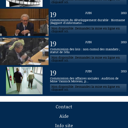
cliquant ici.
19
JUIN
2013
Commission du développement durable : Biomasse
(Rapport d'informatio...
Non disponible. Demandez la mise en ligne en
cliquant ici.
19
JUIN
2013
Commission des lois : non cumul des mandats ;
statut de l'élu
Non disponible. Demandez la mise en ligne en
cliquant ici.
19
JUIN
2013
Commission des affaires sociales : Audition de
Mme Yannick Moreau, p...
Non disponible. Demandez la mise en ligne en
cliquant ici.
Contact
Aide
Info site