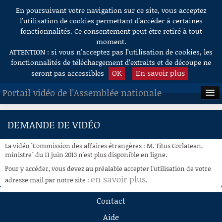
En poursuivant votre navigation sur ce site, vous acceptez
Aller au contenu
l’utilisation de cookies permettant d'accéder à certaines
fonctionnalités. Ce consentement peut être retiré à tout
moment.
ATTENTION : si vous n’acceptez pas l’utilisation de cookies, les
fonctionnalités de téléchargement d’extraits et de découpe ne
OK
En savoir plus
seront pas accessibles
Portail vidéo de l'Assemblée nationale
ACCUEIL
DEMANDE DE VIDÉO
EN DIRECT
La vidéo "Commission des affaires étrangères : M. Titus Corlatean,
À LA DEMANDE
ministre" du 11 juin 2013 n'est plus disponible en ligne.
Pour y accéder, vous devez au préalable accepter l'utilisation de votre
RECHERCHE
en savoir plus
adresse mail par notre site :
.
AIDE À LA DÉCOUPE
Contact
DE VIDÉOS
Aide