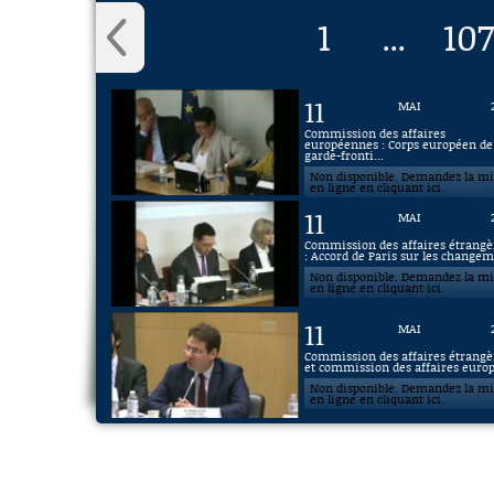
1
107
...
11
MAI
Commission des affaires
européennes : Corps européen de
garde-fronti...
Non disponible. Demandez la m
en ligne en cliquant ici.
11
MAI
Commission des affaires étrangè
: Accord de Paris sur les changem.
Non disponible. Demandez la m
en ligne en cliquant ici.
11
MAI
Commission des affaires étrangè
et commission des affaires europ
Non disponible. Demandez la m
en ligne en cliquant ici.