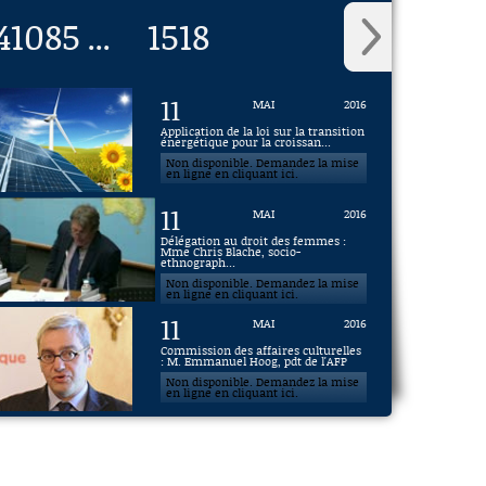
4
1085
1518
...
11
MAI
2016
Application de la loi sur la transition
énergétique pour la croissan...
Non disponible. Demandez la mise
en ligne en cliquant ici.
11
MAI
2016
Délégation au droit des femmes :
Mme Chris Blache, socio-
ethnograph...
Non disponible. Demandez la mise
en ligne en cliquant ici.
11
MAI
2016
Commission des affaires culturelles
: M. Emmanuel Hoog, pdt de l'AFP
Non disponible. Demandez la mise
en ligne en cliquant ici.