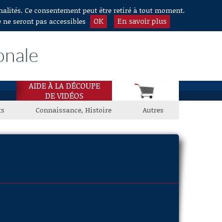
nnalités. Ce consentement peut être retiré à tout moment.
OK
En savoir plus
e ne seront pas accessibles
onale
AIDE À LA DÉCOUPE
DE VIDÉOS
ts
Connaissance, Histoire
Autres