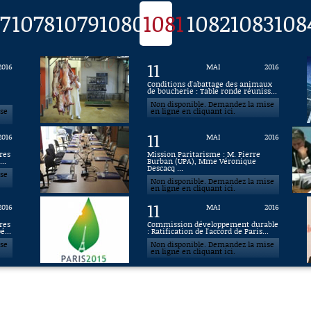
7
1078
1079
1080
1081
1082
1083
108
11
2016
MAI
2016
Conditions d'abattage des animaux
de boucherie : Table ronde réuniss...
Non disponible. Demandez la mise
ise
en ligne en cliquant ici.
11
2016
MAI
2016
res
Mission Paritarisme : M. Pierre
..
Burban (UPA), Mme Véronique
Descacq ...
ise
Non disponible. Demandez la mise
en ligne en cliquant ici.
11
2016
MAI
2016
res
Commission développement durable
é...
: Ratification de l'accord de Paris...
ise
Non disponible. Demandez la mise
en ligne en cliquant ici.