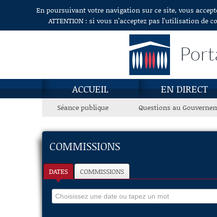
En poursuivant votre navigation sur ce site, vous accept
Aller au contenu
ATTENTION : si vous n’acceptez pas l’utilisation de c
Port
ACCUEIL
EN DIRECT
Séance publique
Questions au Gouverne
COMMISSIONS
DATES
COMMISSIONS