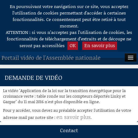
En poursuivant votre navigation sur ce site, vous acceptez
Aller au contenu
l’utilisation de cookies permettant d'accéder à certaines
fonctionnalités. Ce consentement peut être retiré à tout
moment.
ATTENTION : si vous n’acceptez pas l’utilisation de cookies, les
fonctionnalités de téléchargement d’extraits et de découpe ne
OK
En savoir plus
seront pas accessibles
Portail vidéo de l'Assemblée nationale
ACCUEIL
DEMANDE DE VIDÉO
EN DIRECT
La vidéo "Application de la loi sur la transition énergétique pour la
À LA DEMANDE
croissance verte : table ronde sur les compteurs déportés Linky et
Gazpar" du 11 mai 2016 n'est plus disponible en ligne.
RECHERCHE
Pour y accéder, vous devez au préalable accepter l'utilisation de votre
en savoir plus
adresse mail par notre site :
.
AIDE À LA DÉCOUPE
DE VIDÉOS
Contact