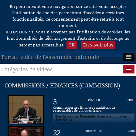
En poursuivant votre navigation sur ce site, vous acceptez
Aller au contenu
l’utilisation de cookies permettant d'accéder à certaines
fonctionnalités. Ce consentement peut être retiré à tout
moment.
ATTENTION : si vous n’acceptez pas l’utilisation de cookies, les
fonctionnalités de téléchargement d’extraits et de découpe ne
OK
En savoir plus
seront pas accessibles
Portail vidéo de l'Assemblée nationale
Catégories de vidéos
ACCUEIL
EN DIRECT
Séance publique
COMMISSIONS / FINANCES (COMMISSION)
À LA DEMANDE
Questions au Gouvernement
3
FÉVRIER
2009
RECHERCHE
Commissions
Commission des finances : auditions de
responsables de banques franç...
Non disponible. Demandez la mise en ligne en
AIDE À LA DÉCOUPE
Présidence
cliquant ici.
DE VIDÉOS
22
DÉCEMBRE
2008
Évènements