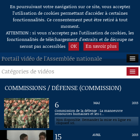
En poursuivant votre navigation sur ce site, vous acceptez
Aller au contenu
l’utilisation de cookies permettant d'accéder à certaines
fonctionnalités. Ce consentement peut être retiré à tout
moment.
ATTENTION : si vous n’acceptez pas l’utilisation de cookies, les
fonctionnalités de téléchargement d’extraits et de découpe ne
OK
En savoir plus
seront pas accessibles
Portail vidéo de l'Assemblée nationale
Catégories de vidéos
ACCUEIL
EN DIRECT
Séance publique
COMMISSIONS / DÉFENSE (COMMISSION)
À LA DEMANDE
Questions au Gouvernement
6
MAI
2015
RECHERCHE
Commissions
Commission de la défense : La manoeuvre
ressources humaines et les c...
Non disponible. Demandez la mise en ligne en
AIDE À LA DÉCOUPE
Présidence
cliquant ici.
DE VIDÉOS
15
AVRIL
2015
Évènements