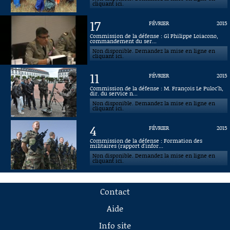
cliquant ici.
17
FÉVRIER
2015
Commission de la défense : Gl Philippe Loiacono,
commandement du ser...
Non disponible. Demandez la mise en ligne en
cliquant ici.
11
FÉVRIER
2015
Commission de la défense : M. François Le Puloc'h,
dir. du service n...
Non disponible. Demandez la mise en ligne en
cliquant ici.
4
FÉVRIER
2015
Commission de la défense : Formation des
militaires (rapport d'infor...
Non disponible. Demandez la mise en ligne en
cliquant ici.
Contact
Aide
Info site