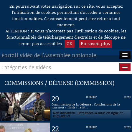
En poursuivant votre navigation sur ce site, vous acceptez
Aller au contenu
l’utilisation de cookies permettant d'accéder à certaines
fonctionnalités. Ce consentement peut être retiré à tout
moment.
ATTENTION : si vous n’acceptez pas l’utilisation de cookies, les
fonctionnalités de téléchargement d’extraits et de découpe ne
OK
En savoir plus
seront pas accessibles
Portail vidéo de l'Assemblée nationale
Catégories de vidéos
ACCUEIL
EN DIRECT
Séance publique
COMMISSIONS / DÉFENSE (COMMISSION)
À LA DEMANDE
Questions au Gouvernement
29
JUILLET
2020
RECHERCHE
Commissions
Commission de la défense : Conclusions de la
mission « flash » relat...
Non disponible. Demandez la mise en ligne en
AIDE À LA DÉCOUPE
Présidence
cliquant ici.
DE VIDÉOS
22
JUILLET
2020
Évènements