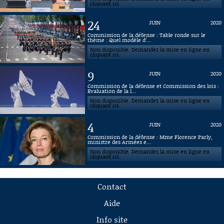
cliquant ici.
24
JUIN
2020
Commission de la défense : Table ronde sur le
thème : Quel modèle d’...
Non disponible. Demandez la mise en ligne en
cliquant ici.
9
JUIN
2020
Commission de la défense et Commission des lois :
Evaluation de la l...
Non disponible. Demandez la mise en ligne en
cliquant ici.
4
JUIN
2020
Commission de la défense : Mme Florence Parly,
ministre des Armées e...
Non disponible. Demandez la mise en ligne en
cliquant ici.
Contact
Aide
Info site