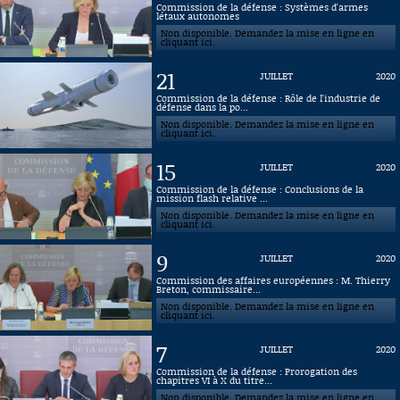
Commission de la défense : Systèmes d'armes
létaux autonomes
Connaissance, Histoire
Non disponible. Demandez la mise en ligne en
cliquant ici.
Autres
21
JUILLET
2020
Commission de la défense : Rôle de l'industrie de
défense dans la po...
Non disponible. Demandez la mise en ligne en
cliquant ici.
15
JUILLET
2020
Commission de la défense : Conclusions de la
mission flash relative ...
Non disponible. Demandez la mise en ligne en
cliquant ici.
9
JUILLET
2020
Commission des affaires européennes : M. Thierry
Breton, commissaire...
Non disponible. Demandez la mise en ligne en
cliquant ici.
7
JUILLET
2020
Commission de la défense : Prorogation des
chapitres VI à X du titre...
Non disponible. Demandez la mise en ligne en