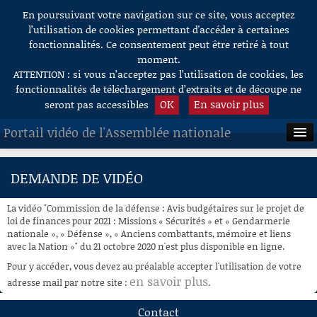
En poursuivant votre navigation sur ce site, vous acceptez
Aller au contenu
l’utilisation de cookies permettant d'accéder à certaines
fonctionnalités. Ce consentement peut être retiré à tout
moment.
ATTENTION : si vous n’acceptez pas l’utilisation de cookies, les
fonctionnalités de téléchargement d’extraits et de découpe ne
OK
En savoir plus
seront pas accessibles
Portail vidéo de l'Assemblée nationale
ACCUEIL
DEMANDE DE VIDÉO
EN DIRECT
La vidéo "Commission de la défense : Avis budgétaires sur le projet de
À LA DEMANDE
loi de finances pour 2021 : Missions « Sécurités » et « Gendarmerie
nationale », « Défense », « Anciens combattants, mémoire et liens
avec la Nation »" du 21 octobre 2020 n'est plus disponible en ligne.
RECHERCHE
Pour y accéder, vous devez au préalable accepter l'utilisation de votre
AIDE À LA DÉCOUPE
en savoir plus
adresse mail par notre site :
.
DE VIDÉOS
Contact