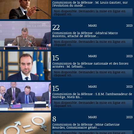
Commission de la défense : M. Louis Gautier, sur
l’évolution du modè...
Connaissance, Histoire
Non disponible. Demandez la mise en ligne en
cliquant ici.
Autres
22
MARS
2023
Commission de la défense : Général Marco
Buscemi, attaché de défense...
Non disponible. Demandez la mise en ligne en
cliquant ici.
15
MARS
2023
Commission de la défense nationale et des forces
armées : M. Sébasti...
Non disponible. Demandez la mise en ligne en
cliquant ici.
15
MARS
2023
Commission de la défense : S.E.M. l’ambassadeur de
Norvège, Niels En...
Non disponible. Demandez la mise en ligne en
cliquant ici.
8
MARS
2023
Commission de la défense : Mme Catherine
Bourdes, Commissaire génér...
Non disponible. Demandez la mise en ligne en