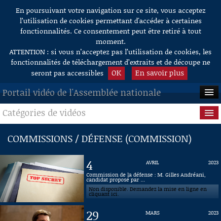
En poursuivant votre navigation sur ce site, vous acceptez
Aller au contenu
l’utilisation de cookies permettant d'accéder à certaines
fonctionnalités. Ce consentement peut être retiré à tout
moment.
ATTENTION : si vous n’acceptez pas l’utilisation de cookies, les
fonctionnalités de téléchargement d’extraits et de découpe ne
OK
En savoir plus
seront pas accessibles
Portail vidéo de l'Assemblée nationale
Catégories de vidéos
ACCUEIL
EN DIRECT
Séance publique
COMMISSIONS / DÉFENSE (COMMISSION)
À LA DEMANDE
Questions au Gouvernement
4
AVRIL
2023
RECHERCHE
Commissions
Commission de la défense : M. Gilles Andréani,
candidat proposé par ...
Non disponible. Demandez la mise en ligne en
AIDE À LA DÉCOUPE
Présidence
cliquant ici.
DE VIDÉOS
29
MARS
2023
Évènements