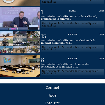
cliquant ici.
1
MARS
2023
Commission de la défense : M. Tobias Ellwood,
président de la commis...
Non disponible. Demandez la mise en ligne en
cliquant ici.
15
FÉVRIER
2023
Commission de la défense : Conclusions de la
mission d’information s...
Non disponible. Demandez la mise en ligne en
cliquant ici.
8
FÉVRIER
2023
Commission de la défense : Examen des
conclusions de la mission d’in...
Non disponible. Demandez la mise en ligne en
cliquant ici.
Contact
Aide
Info site