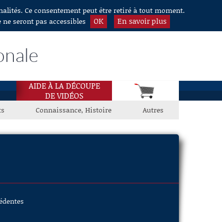
nnalités. Ce consentement peut être retiré à tout moment.
OK
En savoir plus
e ne seront pas accessibles
onale
AIDE À LA DÉCOUPE
DE VIDÉOS
ts
Connaissance, Histoire
Autres
cédentes