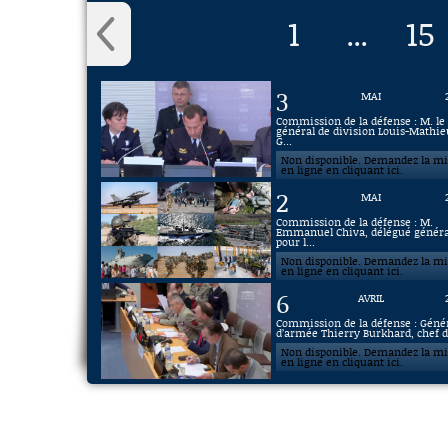
1
15
...
3
MAI
Commission de la défense : M. le
général de division Louis-Mathie
G...
Non disponible. Demandez la m
en ligne en cliquant ici.
2
MAI
Commission de la défense : M.
Emmanuel Chiva, délégué généra
pour l...
Non disponible. Demandez la m
en ligne en cliquant ici.
6
AVRIL
Commission de la défense : Géné
d’armée Thierry Burkhard, chef d’
Non disponible. Demandez la m
en ligne en cliquant ici.