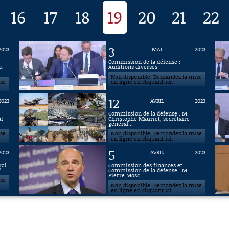
16
17
18
19
20
21
22
3
2023
MAI
2023
Commission de la défense :
u
Auditions diverses
Non disponible. Demandez la mise
ise
en ligne en cliquant ici.
12
2023
AVRIL
2023
Commission de la défense : M.
l
Christophe Mauriet, secrétaire
général...
ise
Non disponible. Demandez la mise
en ligne en cliquant ici.
5
2023
AVRIL
2023
ral
Commission des finances et
...
Commission de la défense : M.
Pierre Mosc...
ise
Non disponible. Demandez la mise
en ligne en cliquant ici.