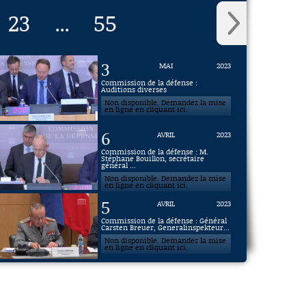
23
55
...
3
MAI
2023
Commission de la défense :
Auditions diverses
Non disponible. Demandez la mise
en ligne en cliquant ici.
6
AVRIL
2023
Commission de la défense : M.
Stéphane Bouillon, secrétaire
général ...
Non disponible. Demandez la mise
en ligne en cliquant ici.
5
AVRIL
2023
Commission de la défense : Général
Carsten Breuer, Generalinspekteur...
Non disponible. Demandez la mise
en ligne en cliquant ici.