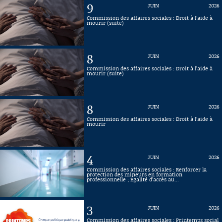
9
JUIN
2026
Connaissance, Histoire
Commission des affaires sociales : Droit à l’aide à
mourir (suite)
Autres
8
JUIN
2026
Commission des affaires sociales : Droit à l’aide à
mourir (suite)
8
JUIN
2026
Commission des affaires sociales : Droit à l’aide à
mourir
4
JUIN
2026
Commission des affaires sociales : Renforcer la
protection des mineurs en formation
professionnelle ; Égalité d’accès au...
3
JUIN
2026
Commission des affaires sociales : Printemps social