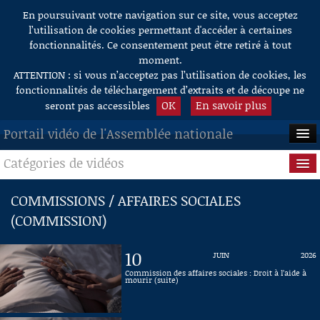
En poursuivant votre navigation sur ce site, vous acceptez
Aller au contenu
l’utilisation de cookies permettant d'accéder à certaines
fonctionnalités. Ce consentement peut être retiré à tout
moment.
ATTENTION : si vous n’acceptez pas l’utilisation de cookies, les
fonctionnalités de téléchargement d’extraits et de découpe ne
OK
En savoir plus
seront pas accessibles
Portail vidéo de l'Assemblée nationale
Catégories de vidéos
ACCUEIL
EN DIRECT
Séance publique
COMMISSIONS / AFFAIRES SOCIALES
(COMMISSION)
À LA DEMANDE
Questions au Gouvernement
RECHERCHE
Commissions
10
JUIN
2026
Commission des affaires sociales : Droit à l’aide à
AIDE À LA DÉCOUPE
mourir (suite)
Présidence
DE VIDÉOS
Évènements