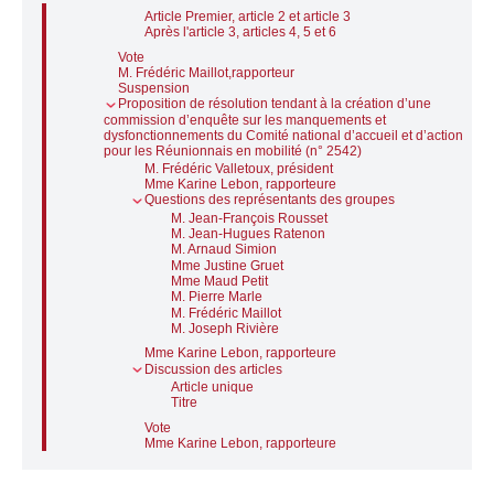
Article Premier, article 2 et article 3
Après l'article 3, articles 4, 5 et 6
Vote
M. Frédéric Maillot,rapporteur
Suspension
Proposition de résolution tendant à la création d’une
commission d’enquête sur les manquements et
dysfonctionnements du Comité national d’accueil et d’actions
pour les Réunionnais en mobilité (n° 2542)
M. Frédéric Valletoux, président
Mme Karine Lebon, rapporteure
Questions des représentants des groupes
M. Jean-François Rousset
M. Jean-Hugues Ratenon
M. Arnaud Simion
Mme Justine Gruet
Mme Maud Petit
M. Pierre Marle
M. Frédéric Maillot
M. Joseph Rivière
Mme Karine Lebon, rapporteure
Discussion des articles
Article unique
Titre
Vote
Mme Karine Lebon, rapporteure