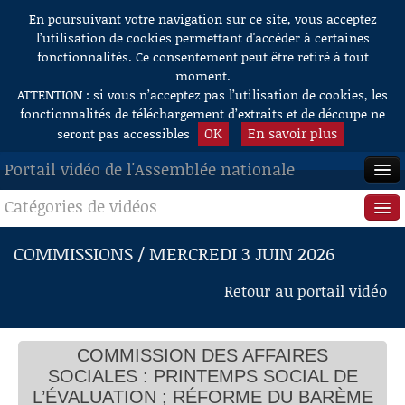
En poursuivant votre navigation sur ce site, vous acceptez
Aller au contenu
l’utilisation de cookies permettant d'accéder à certaines
fonctionnalités. Ce consentement peut être retiré à tout
moment.
ATTENTION : si vous n’acceptez pas l’utilisation de cookies, les
fonctionnalités de téléchargement d’extraits et de découpe ne
OK
En savoir plus
seront pas accessibles
Portail vidéo de l'Assemblée nationale
Catégories de vidéos
ACCUEIL
EN DIRECT
Séance publique
COMMISSIONS / MERCREDI 3 JUIN 2026
À LA DEMANDE
Questions au Gouvernement
Retour au portail vidéo
Printemps social de l’évaluation « La réforme du
barème des contributions sur les boissons
RECHERCHE
Commissions
sucrées et édulcorées » (article 31 de la loi de
financement de la sécurité sociale pour 2025)
AIDE À LA DÉCOUPE
COMMISSION DES AFFAIRES
Présidence
M. Frédéric Valletoux, président
DE VIDÉOS
SOCIALES : PRINTEMPS SOCIAL DE
M. Cyrille Isaac-Sibille, rapporteur
M. Frédéric Valletoux, président
Évènements
L’ÉVALUATION ; RÉFORME DU BARÈME
Questions des représentants des groupes