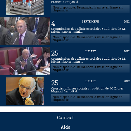
François Toujas, d...
Non disponible. Demandez la mise en ligne en
cliquant ici.
4
SEPTEMBRE
2012
Commission des affaires sociales : audition de M.
Michel Sapin, mini...
Non disponible. Demandez la mise en ligne en
cliquant ici.
25
JUILLET
2012
Commission des affaires sociales : audition de M.
Michel Sapin, mins...
Non disponible. Demandez la mise en ligne en
cliquant ici.
25
JUILLET
2012
Cion des affaires sociales : audition de M. Didier
Migaud, 1er pdt d...
Non disponible. Demandez la mise en ligne en
cliquant ici.
Contact
Aide