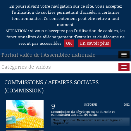
En poursuivant votre navigation sur ce site, vous acceptez
Aller au contenu
l’utilisation de cookies permettant d'accéder à certaines
fonctionnalités. Ce consentement peut être retiré à tout
moment.
ATTENTION : si vous n’acceptez pas l’utilisation de cookies, les
fonctionnalités de téléchargement d’extraits et de découpe ne
OK
En savoir plus
seront pas accessibles
Portail vidéo de l'Assemblée nationale
Catégories de vidéos
ACCUEIL
EN DIRECT
Séance publique
COMMISSIONS / AFFAIRES SOCIALES
(COMMISSION)
À LA DEMANDE
Questions au Gouvernement
RECHERCHE
Commissions
9
OCTOBRE
2012
Commission du développement durable et
AIDE À LA DÉCOUPE
commission des affaires socia...
Présidence
DE VIDÉOS
Non disponible. Demandez la mise en ligne en
cliquant ici.
Évènements