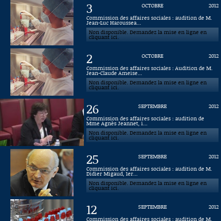
3
OCTOBRE
2012
Connaissance, Histoire
Commission des affaires sociales : audition de M.
Jean-Luc Haroussea...
Non disponible. Demandez la mise en ligne en
Autres
cliquant ici.
2
OCTOBRE
2012
Commission des affaires sociales : Audition de M.
Jean-Claude Ameise...
Non disponible. Demandez la mise en ligne en
cliquant ici.
26
SEPTEMBRE
2012
Commission des affaires sociales : audition de
Mme Agnès Jeannet, i...
Non disponible. Demandez la mise en ligne en
cliquant ici.
25
SEPTEMBRE
2012
Commission des affaires sociales : audition de M.
Didier Migaud, 1er...
Non disponible. Demandez la mise en ligne en
cliquant ici.
12
SEPTEMBRE
2012
Commission des affaires sociales : audition de M.