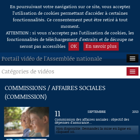
En poursuivant votre navigation sur ce site, vous acceptez
Aller au contenu
l’utilisation de cookies permettant d'accéder à certaines
fonctionnalités. Ce consentement peut être retiré à tout
moment.
ATTENTION : si vous n’acceptez pas l’utilisation de cookies, les
fonctionnalités de téléchargement d’extraits et de découpe ne
OK
En savoir plus
seront pas accessibles
Portail vidéo de l'Assemblée nationale
Catégories de vidéos
ACCUEIL
EN DIRECT
Séance publique
COMMISSIONS / AFFAIRES SOCIALES
(COMMISSION)
À LA DEMANDE
Questions au Gouvernement
RECHERCHE
Commissions
11
SEPTEMBRE
2013
Commission des affaires sociales : objectif des
AIDE À LA DÉCOUPE
dépenses d'assurance...
Présidence
DE VIDÉOS
Non disponible. Demandez la mise en ligne en
cliquant ici.
Évènements