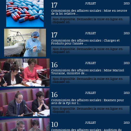
17
JUILLET
2013
Connaissance, Histoire
Commission des affaires sociales : Mise en oeuvre
de la loi relative...
Non disponible. Demandez la mise en ligne en
Autres
cliquant ici.
17
JUILLET
2013
Commission des affaires sociales : Charges et
Produits pour l'année ...
Non disponible. Demandez la mise en ligne en
cliquant ici.
16
JUILLET
2013
Commission des affaires sociales : Mme Marisol
Touraine, ministre de...
Non disponible. Demandez la mise en ligne en
cliquant ici.
16
JUILLET
2013
Commission des affaires sociales : Examen pour
avis de la Ppl sur l...
Non disponible. Demandez la mise en ligne en
cliquant ici.
10
JUILLET
2013
Commission des affaires sociales : Audition du